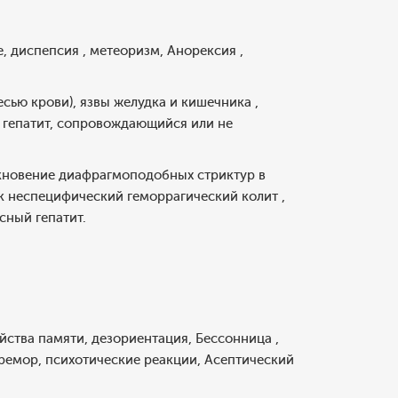
е, диспепсия , метеоризм, Анорексия ,
сью крови), язвы желудка и кишечника ,
гепатит, сопровождающийся или не
икновение диафрагмоподобных стриктур в
ак неспецифический геморрагический колит ,
сный гепатит.
йства памяти, дезориентация, Бессонница ,
ремор, психотические реакции, Асептический