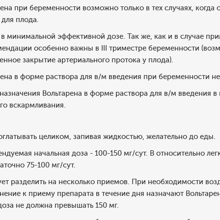
на при беременности возможно только в тех случаях, когда
для плода.
в минимальной эффективной дозе. Так же, как и в случае пр
мендации особенно важны в III триместре беременности (во
нное закрытие артериального протока у плода).
ена в форме раствора для в/м введения при беременности не
азначения Вольтарена в форме раствора для в/м введения в 
го вскармливания.
оглатывать целиком, запивая жидкостью, желательно до еды.
ндуемая начальная доза - 100-150 мг/сут. В относительно лег
аточно 75-100 мг/сут.
ет разделить на несколько приемов. При необходимости воз
нение к приему препарата в течение дня назначают Вольтаре
оза не должна превышать 150 мг.