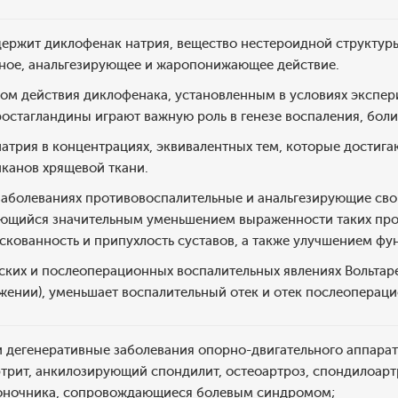
держит диклофенак натрия, вещество нестероидной структу
ное, анальгезирующее и жаропонижающее действие.
м действия диклофенака, установленным в условиях экспер
остагландины играют важную роль в генезе воспаления, боли
 натрия в концентрациях, эквивалентных тем, которые достига
иканов хрящевой ткани.
заболеваниях противовоспалительные и анальгезирующие сво
ующийся значительным уменьшением выраженности таких проя
скованность и припухлость суставов, а также улучшением фу
ских и послеоперационных воспалительных явлениях Вольтаре
ижении), уменьшает воспалительный отек и отек послеоперац
и дегенеративные заболевания опорно-двигательного аппара
трит, анкилозирующий спондилит, остеоартроз, спондилоарт
оночника, сопровождающиеся болевым синдромом;