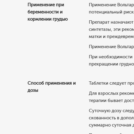
Применение при
Применение Вольтаре
беременности и
потенциальный риск 
кормлении грудью
Препарат назначают 
синтетазы, эти реко
матки и преждевреме
Применение Вольтар
При необходимости н
прекращении грудно
Способ применения и
Таблетки следует пр
дозы
Для взрослых рекоме
терапии бывает дост
Суточную дозу следу
скованность в допол
суммарно суточная д