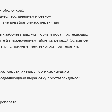
й оболочкой);
иеся воспалением и отеком;
палением (например, первичная
х заболеваниях уха, горла и носа, протекающих
те (за исключением таблеток ретард). Основное
в т.ч. с применением этиотропной терапии.
ром рините, связанных с применением
 подавляющими выработку простагландинов;
репарата.