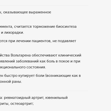
ры, оказывающее выраженное
имента, считается торможение биосинтеза
 и лихорадки.
ются при лечении пациентов, не подавляет
йства Вольтарена обеспечивают клинический
влений заболеваний как боль в покое и при
нкционального состояния.
н быстро купирует боли (возникающие как в
ионной раны.
та: ревматоидный артрит, ювенильный
риты, остеоартрит;