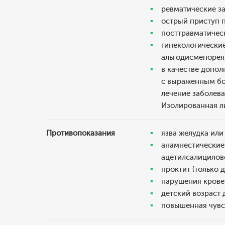
ревматические за
острый приступ п
посттравматичес
гинекологически
альгодисменорея,
в качестве допол
с выраженным бол
лечение заболева
Изолированная л
Противопоказания
язва желудка или
анамнестические
ацетилсалицилов
проктит (только 
нарушения крове
детский возраст д
повышенная чувс