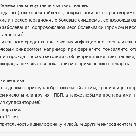
болевания внесуставных мягких тканей;
одагры (только для таблеток, покрытых кишечно-растворимо
кие и послеоперационные болевые синдромы, сопровождающ
е заболевания, сопровождающиеся болевым синдромом и вос
 аднексит);
нительного средства при тяжелых инфекционно-воспалительны
евым синдромом, например, при фарингите, тонзиллите, оти
ния проводят в соответствии с общепринятыми принципами, 
ихорадка не является показанием к применению препарата
 кишечника;
 сведения о приступах бронхиальной астмы, крапивнице, ост
ой кислоты или других НПВП, а также любыми препаратами,
для суппозиториев);
творения;
о 14 лет;
твительность к диклофенаку и любым другим ингредиентам п