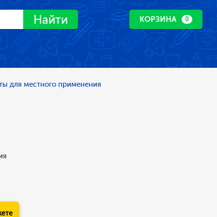
Найти
КОРЗИНА
0
ты для местного применения
ия
кете