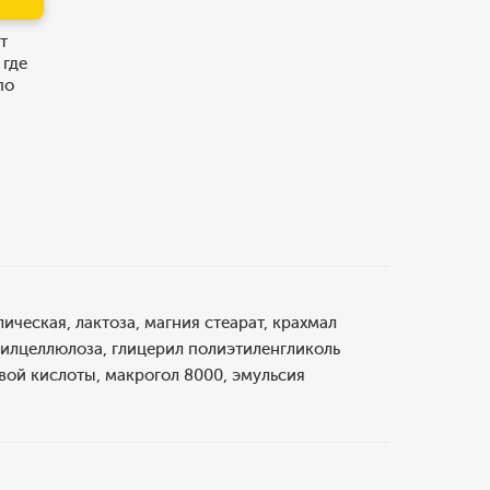
т
 где
по
ческая, лактоза, магния стеарат, крахмал
илцеллюлоза, глицерил полиэтиленгликоль
овой кислоты, макрогол 8000, эмульсия