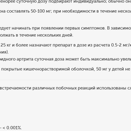
енорее суточную дозу подбирают индивидуально; обычно она 
на составлять 50-100 мг; при необходимости в течение неск
едует начинать при появлении первых симптомов. В зависим
лжать в течение нескольких дней.
25 кг и более назначают препарат в дозе из расчета 0.5-2 мг/
ния).
идного артрита суточная доза может быть максимально увелич
 покрытые кишечнорастворимой оболочкой, 50 мг у детей не
 встречаемости различных побочных реакций использованы с
- < 0.001%.