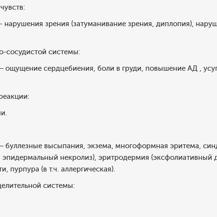
чувств:
 - нарушения зрения (затуманивание зрения, диплопия), нару
о-сосудистой системы:
 – ощущение сердцебиения, боли в груди, повышение АД , ус
реакции:
и.
х – буллезные высыпания, экзема, многоформная эритема, с
 эпидермальный некролиз), эритродермия (эксфолиативный д
, пурпура (в т.ч. аллергическая).
елительной системы: