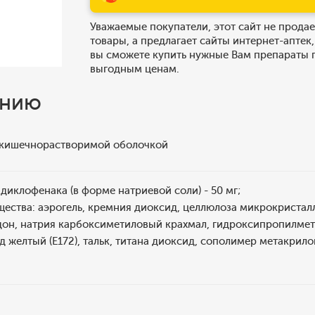
Уважаемые покупатели, этот сайт не продае
товары, а предлагает сайты интернет-аптек,
вы сможете купить нужные Вам препараты 
выгодным ценам.
ению
 кишечнорастворимой оболочкой
 диклофенака (в форме натриевой соли) - 50 мг;
ества: аэрогель, кремния диоксид, целлюлоза микрокристалли
дон, натрия карбоксиметиловый крахмал, гидроксипропилмет
ид желтый (Е172), тальк, титана диоксид, сополимер метакрил