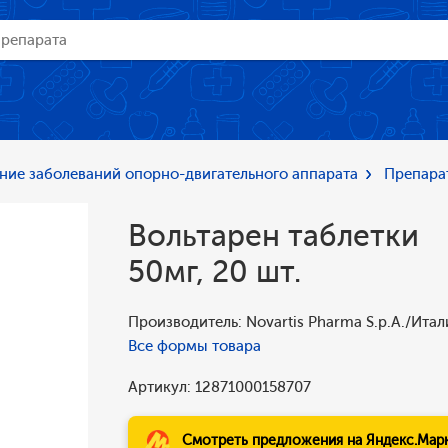
ние заболеваний опорно-двигательного аппарата
Препара
Вольтарен таблетки
50мг, 20 шт.
Производитель: Novartis Pharma S.p.A./Итал
Все формы товара
Артикул: 12871000158707
Смотреть предложения на Яндекс.Мар