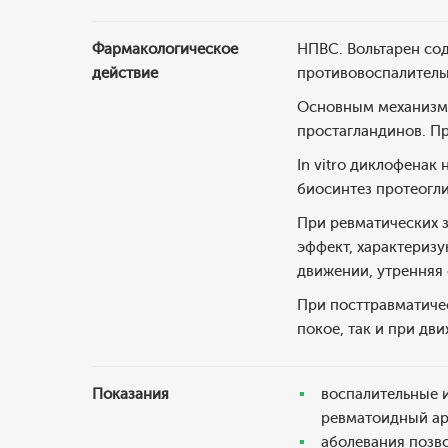
Фармакологическое
НПВС. Вольтарен со
действие
противовоспалитель
Основным механизмо
простагландинов. Пр
In vitro диклофенак
биосинтез протеогл
При ревматических 
эффект, характериз
движении, утренняя 
При посттравматиче
покое, так и при дв
Показания
воспалительные 
ревматоидный ар
аболевания позв