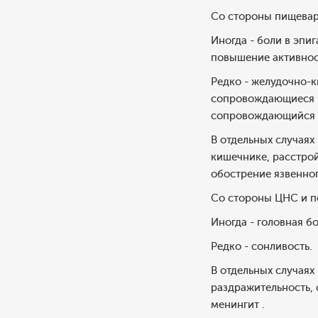
Со стороны пищевар
Иногда - боли в эпиг
повышение активнос
Редко - желудочно-к
сопровождающиеся и
сопровождающийся ж
В отдельных случаях
кишечнике, расстрой
обострение язвенног
Со стороны ЦНС и п
Иногда - головная б
Редко - сонливость.
В отдельных случаях
раздражительность, 
менингит .