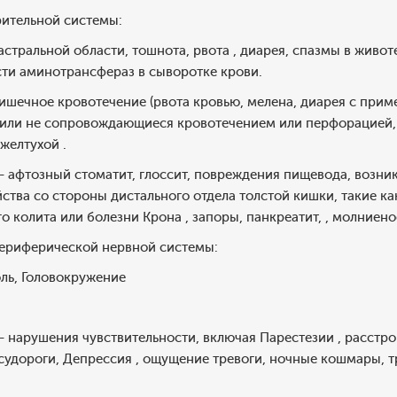
ительной системы:
астральной области, тошнота, рвота , диарея, спазмы в живот
ти аминотрансфераз в сыворотке крови.
ишечное кровотечение (рвота кровью, мелена, диарея с приме
ли не сопровождающиеся кровотечением или перфорацией, 
елтухой .
 - афтозный стоматит, глоссит, повреждения пищевода, возн
ства со стороны дистального отдела толстой кишки, такие к
о колита или болезни Крона , запоры, панкреатит, , молниено
ериферической нервной системы:
оль, Головокружение
 - нарушения чувствительности, включая Парестезии , расстро
судороги, Депрессия , ощущение тревоги, ночные кошмары, т