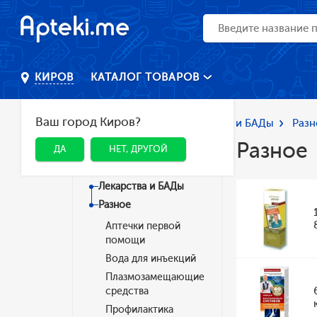
КАТАЛОГ ТОВАРОВ
КИРОВ
Ваш город Киров?
Главная
Каталог
Лекарства и БАДы
Разн
Разное
ДА
НЕТ, ДРУГОЙ
Категории
Лекарства и БАДы
Разное
Аптечки первой
помощи
Вода для инъекций
Плазмозамещающие
средства
Профилактика