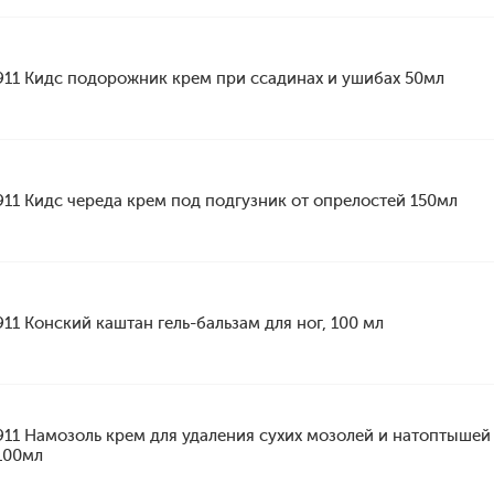
911 Кидс подорожник крем при ссадинах и ушибах 50мл
911 Кидс череда крем под подгузник от опрелостей 150мл
911 Конский каштан гель-бальзам для ног, 100 мл
911 Намозоль крем для удаления сухих мозолей и натоптышей
100мл