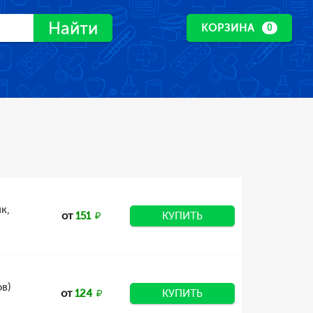
Найти
КОРЗИНА
0
к,
от
151
КУПИТЬ
в)
от
124
КУПИТЬ