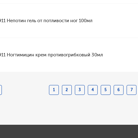
911 Непотин гель от потливости ног 100мл
911 Ногтимицин крем противогрибковый 30мл
1
2
3
4
5
6
7