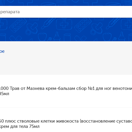
ое
1000 Трав от Мазнева крем-бальзам сбор №1 для ног венотони
85мл
60 плюс стволовые клетки живокоста (восстановление суставо
крем для тела 75мл