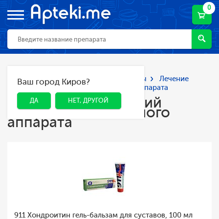
0
Главная
Каталог
Лекарства и БАДы
Лечение
Ваш город Киров?
ДА
НЕТ, ДРУГОЙ
заболеваний опорно-двигательного аппарата
Лечение заболеваний
ДА
НЕТ, ДРУГОЙ
опорно-двигательного
аппарата
911 Хондроитин гель-бальзам для суставов, 100 мл