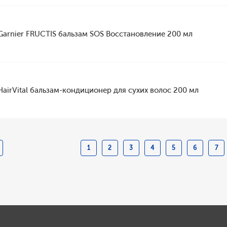
Garnier FRUCTIS бальзам SOS Восстановление 200 мл
HairVital бальзам-кондиционер для сухих волос 200 мл
1
2
3
4
5
6
7