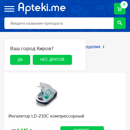
0
Главная
Каталог
Мед. приборы и изделия
Ваш город Киров?
ДА
НЕТ, ДРУГОЙ
Ингаляторы
Ингаляторы
ДА
НЕТ, ДРУГОЙ
Ингалятор LD-210C компрессорный