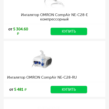
Ингалятор OMRON CompAir NE-C28-E
компрессорный
от
5 304.60
КУПИТЬ
Ингалятор OMRON CompAir NE-C28-RU
от
5 481
КУПИТЬ