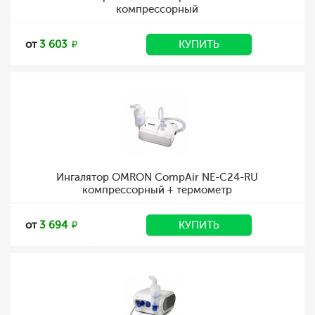
компрессорный
от
3 603
КУПИТЬ
Ингалятор OMRON CompAir NE-C24-RU
компрессорный + термометр
от
3 694
КУПИТЬ