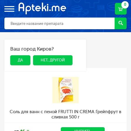
0
Главная
Каталог
Ваш город Киров?
ДА
НЕТ, ДРУГОЙ
Каталог товаров
ДА
НЕТ, ДРУГОЙ
Соль для ванн с пеной FRUTTI IN CREMA Грейпфрут в
сливках 500 г