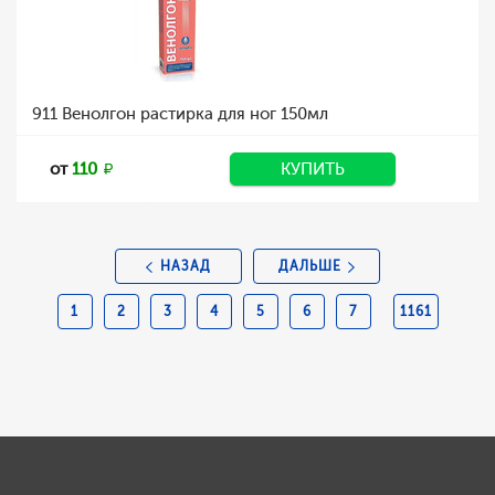
911 Венолгон растирка для ног 150мл
от
110
КУПИТЬ
НАЗАД
ДАЛЬШЕ
1
2
3
4
5
6
7
1161