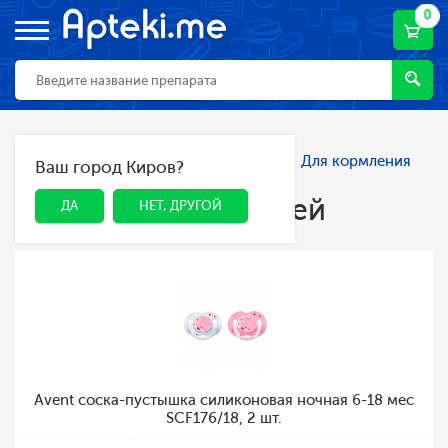
0
Главная
Каталог
Мама и малыш
Для кормления
Ваш город Киров?
ДА
НЕТ, ДРУГОЙ
детей
Для кормления детей
ДА
НЕТ, ДРУГОЙ
Avent соска-пустышка силиконовая ночная 6-18 мес
SCF176/18, 2 шт.