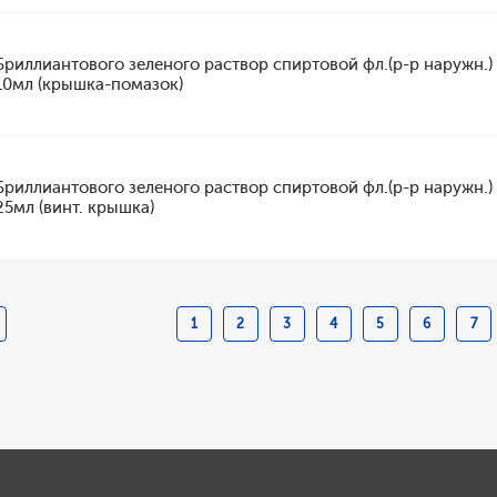
Бриллиантового зеленого раствор спиртовой фл.(р-р наружн.)
10мл (крышка-помазок)
Бриллиантового зеленого раствор спиртовой фл.(р-р наружн.)
25мл (винт. крышка)
1
2
3
4
5
6
7