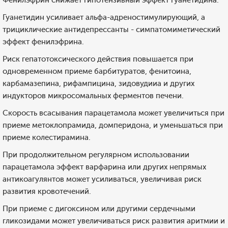
Фенилэфрин снижает гипотензивный эффект гуанетидина.
Гуанетидин усиливает альфа-адреностимулирующий, а
трициклические антидепрессанты - симпатомиметический
эффект фенилэфрина.
Риск гепатотоксического действия повышается при
одновременном приеме барбитуратов, фенитоина,
карбамазепина, рифампицина, зидовудииа и других
индукторов микросомальных ферментов печени.
Скорость всасывания парацетамола может увеличиться при
приеме метоклопрамида, домперидона, и уменьшаться при
приеме колестирамина.
При продолжительном регулярном использовании
парацетамола эффект варфарина или других непрямых
антикоагулянтов может усиливаться, увеличивая риск
развития кровотечений.
При приеме с дигоксином или другими сердечными
гликозидами может увеличиваться риск развития аритмии и