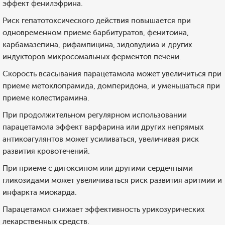
эффект фенилэфрина.
Риск гепатотоксического действия повышается при
одновременном приеме барбитуратов, фенитоина,
карбамазепина, рифампицина, зидовудииа и других
индукторов микросомальных ферментов печени.
Скорость всасывания парацетамола может увеличиться при
приеме метоклопрамида, домперидона, и уменьшаться при
приеме колестирамина.
При продолжительном регулярном использовании
парацетамола эффект варфарина или других непрямых
антикоагулянтов может усиливаться, увеличивая риск
развития кровотечений.
При приеме с дигоксином или другими сердечными
гликозидами может увеличиваться риск развития аритмии и
инфаркта миокарда.
Парацетамол снижает эффективность урикозурических
лекарственных средств.