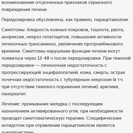
возникновения отсроченных признаков серьезного
повреждения печени.
Передозировка обусловлена, как правило, парацетамолом.
Симптомы: бледность кожных покровов, тошнота, рвота,
анорексия, некроз гепатоцитов, повышение активности
печеночных трансаминаз, увеличение протромбинового
времени. Симптомы нарушения функции печени могут
появиться через 12-48 ч после передозировки. При тяжелой
передозировке — печеночная недостаточность с
прогрессирующей энцефалопатией, кома, смерть; острая
почечная недостаточность с тубулярным некрозом (в т.ч.
при отсутствии тяжелого поражения печени); аритмия,
панкреатит.
Лечение: промывание желудка с последующим
назначением активированного угля; при необходимости
проводят симптоматическую терапию. Специфическим
антидотом при отравлении парацетамолом является
ацетилцистеин.