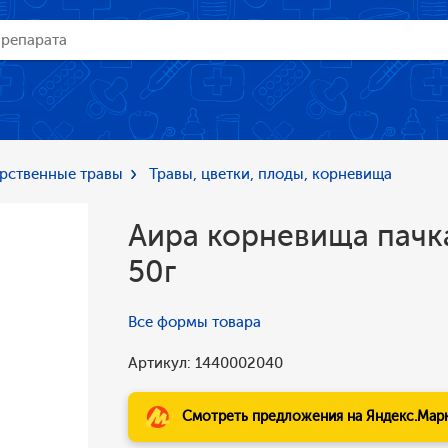
рственные травы
Травы, цветки, плоды, корневища
Аира корневища пачк
50г
Все формы товара
Артикул: 1440002040
Смотреть предложения на Яндекс.Мар