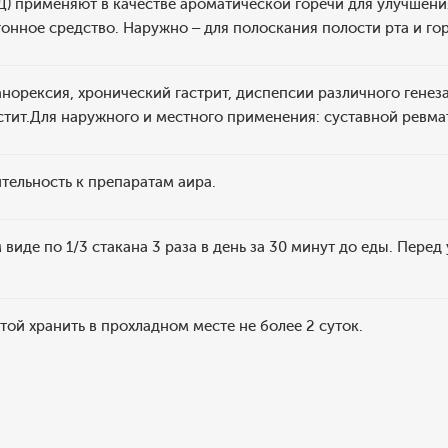
) применяют в качестве ароматической горечи для улучшени
онное средство. Наружно – для полоскания полости рта и гор
анорексия, хронический гастрит, диспепсии различного генез
тит.Для наружного и местного применения: суставной ревмат
тельность к препаратам аира.
виде по 1/3 стакана 3 раза в день за 30 минут до еды. Перед
ой хранить в прохладном месте не более 2 суток.