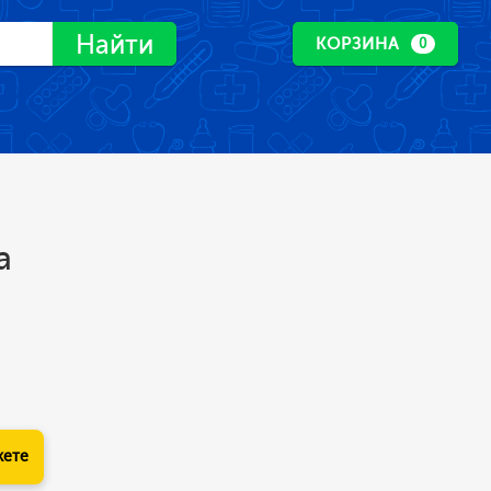
Найти
КОРЗИНА
0
а
кете