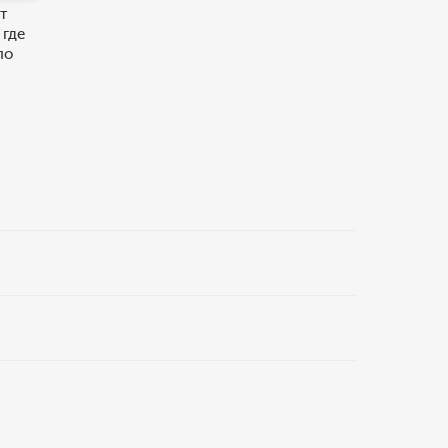
т
 где
по