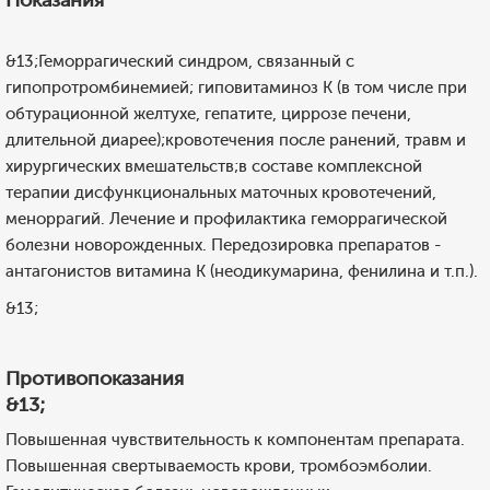
Показания
&13;Геморрагический синдром, связанный с
гипопротромбинемией; гиповитаминоз К (в том числе при
обтурационной желтухе, гепатите, циррозе печени,
длительной диарее);кровотечения после ранений, травм и
хирургических вмешательств;в составе комплексной
терапии дисфункциональных маточных кровотечений,
меноррагий. Лечение и профилактика геморрагической
болезни новорожденных. Передозировка препаратов -
антагонистов витамина К (неодикумарина, фенилина и т.п.).
&13;
Противопоказания
&13;
Повышенная чувствительность к компонентам препарата.
Повышенная свертываемость крови, тромбоэмболии.