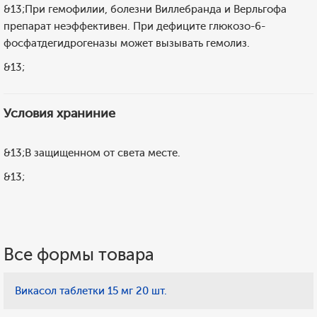
&13;При гемофилии, болезни Виллебранда и Верльгофа
препарат неэффективен. При дефиците глюкозо-6-
фосфатдегидрогеназы может вызывать гемолиз.
&13;
Условия храниние
&13;В защищенном от света месте.
&13;
Все формы товара
Викасол таблетки 15 мг 20 шт.