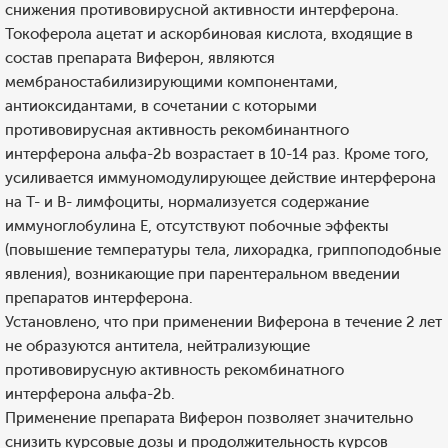
снижения противовирусной активности интерферона.
Токоферола ацетат и аскорбиновая кислота, входящие в
состав препарата Виферон, являются
мембраностабилизирующими компонентами,
антиоксидантами, в сочетании с которыми
противовирусная активность рекомбинантного
интерферона альфа-2b возрастает в 10-14 раз. Кроме того,
усиливается иммуномодулирующее действие интерферона
на Т- и В- лимфоциты, нормализуется содержание
иммуноглобулина Е, отсутствуют побочные эффекты
(повышение температуры тела, лихорадка, гриппоподобные
явления), возникающие при парентеральном введении
препаратов интерферона.
Установлено, что при применении Виферона в течение 2 лет
не образуются антитела, нейтрализующие
противовирусную активность рекомбинатного
интерферона альфа-2b.
Применение препарата Виферон позволяет значительно
снизить курсовые дозы и продолжительность курсов