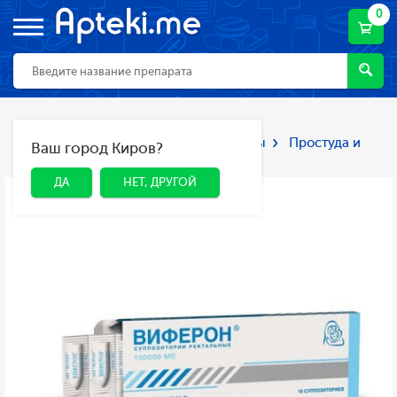
0
Главная
Каталог
Лекарства и БАДы
Простуда и
Ваш город Киров?
ДА
НЕТ, ДРУГОЙ
грипп
Противовирусные средства
ДА
НЕТ, ДРУГОЙ