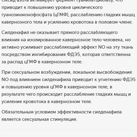
Оксид азота активирует фермент гуанилатциклазу, что
приводит к повышению уровня циклического
гуанозинмонофосфата (цГМФ), расслаблению гладких мышц
кавернозного тела и усилению кровотока в половом члене.
Силденафил не оказывает прямого расслабляющего
влияния на изолированное кавернозное тело человека, но
активно усиливает расслабляющий эффект NO на эту ткань
посредством ингибирования ФДЭ5, которая ответственна
за распад цГМФ в кавернозном теле.
При сексуальном возбуждении, локальное высвобождение
NO под влиянием силденафила приводит к угнетению ФДЭ5
и повышению уровня цГМФ в кавернозном теле, в
результате чего происходит расслабление гладких мышц и
усиление кровотока в кавернозном теле.
Обязательным условием эффективности силденафила
является сексуальная стимуляция.