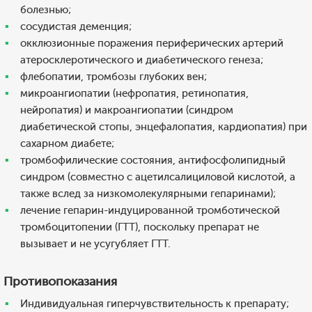
болезнью;
сосудистая деменция;
окклюзионные поражения периферических артерий
атеросклеротического и диабетического генеза;
флебопатии, тромбозы глубоких вен;
микроангиопатии (нефропатия, ретинопатия,
нейропатия) и макроангиопатии (синдром
диабетической стопы, энцефалопатия, кардиопатия) при
сахарном диабете;
тромбофилические состояния, антифосфолипидный
синдром (совместно с ацетилсалициловой кислотой, а
также вслед за низкомолекулярными гепаринами);
лечение гепарин-индуцированной тромботической
тромбоцитопении (ГТТ), поскольку препарат не
вызывает и не усугубляет ГТТ.
Противопоказания
Индивидуальная гиперчувствительность к препарату;