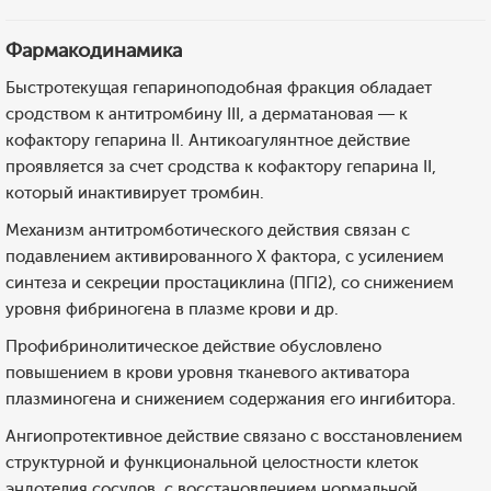
Фармакодинамика
Быстротекущая гепариноподобная фракция обладает
сродством к антитромбину III, а дерматановая — к
кофактору гепарина II. Антикоагулянтное действие
проявляется за счет сродства к кофактору гепарина II,
который инактивирует тромбин.
Механизм антитромботического действия связан с
подавлением активированного X фактора, с усилением
синтеза и секреции простациклина (ПГI2), со снижением
уровня фибриногена в плазме крови и др.
Профибринолитическое действие обусловлено
повышением в крови уровня тканевого активатора
плазминогена и снижением содержания его ингибитора.
Ангиопротективное действие связано с восстановлением
структурной и функциональной целостности клеток
эндотелия сосудов, с восстановлением нормальной