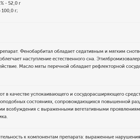
 - 52,0 г
100,0 г;
епарат. Фенобарбитал обладает седативным и мягким снот
блегчает наступление естественного сна. Этилбромизовалер
ействие. Масло мяты перечной обладает рефлекторной сосу
ют в качестве успокаивающего и сосудорасширяющего средст
зоподобных состояниях, сопровождающихся повышенной раз
ии возбуждения с выраженными вегетативными проявлениями,
ика.
тельность к компонентам препарата: выраженные нарушения 