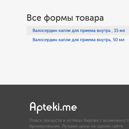
Все формы товара
Валосердин капли для приема внутрь , 15 мл
Валосердин капли для приема внутрь, 50 мл
Поиск лекарств в аптеках Кирова с возможност
бронирования. Лучшие цены на одном сайте.