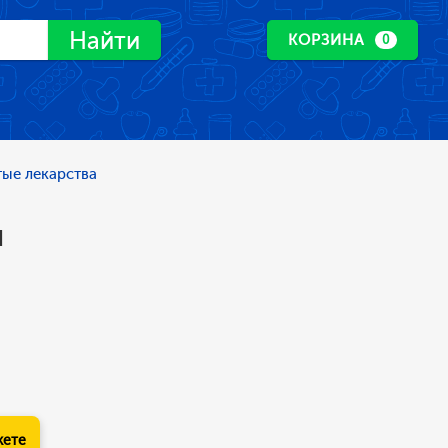
Найти
КОРЗИНА
0
ые лекарства
я
кете