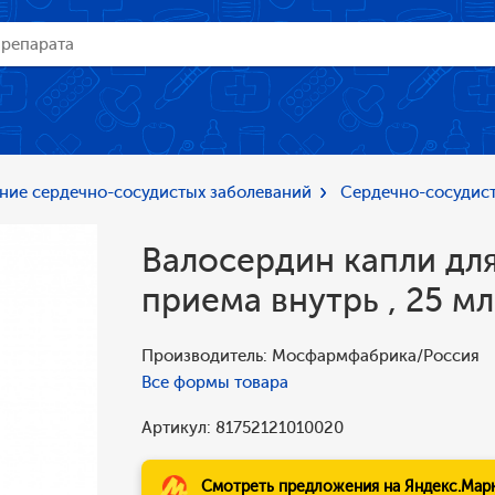
ние сердечно-сосудистых заболеваний
Сердечно-сосудист
Валосердин капли дл
приема внутрь , 25 мл
Производитель: Мосфармфабрика/Россия
Все формы товара
Артикул: 81752121010020
Смотреть предложения на Яндекс.Мар