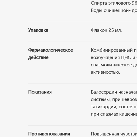
Спирта этилового 96%
Воды очищенной- до 
Упаковка
Флакон 25 мл.
Фармакологическое
Комбинированный пр
действие
возбуждения ЦНС и о
спазмолитическое д
активностью.
Показания
Валосердин назнача
системы, при невро
тахикардии, состоян
при спазмах кишечн
Противопоказания
Повышенная чувстви