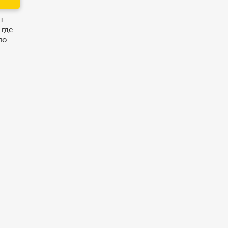
т
 где
по