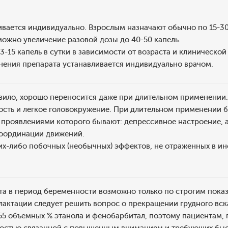
вается индивидуально. Взрослым назначают обычно по 15-30 к
ожно увеличение разовой дозы до 40-50 капель.
3-15 капель в сутки в зависимости от возраста и клинической
нения препарата устанавливается индивидуально врачом.
вило, хорошо переносится даже при длительном применении. 
ость и легкое головокружение. При длительном применении 
проявлениями которого бывают: депрессивное настроение, а
координации движений.
их-либо побочных (необычных) эффектов, не отраженных в и
та в период беременности возможно только по строгим пока
лактации следует решить вопрос о прекращении грудного вс
55 объемных % этанола и фенобарбитал, поэтому пациентам