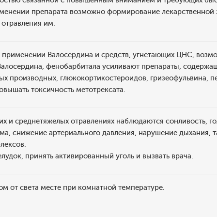
ностью связанной с повышенным вниманием и требующих быст
менении препарата возможно формирование лекарственной 
 отравления им.
применении Валосердина и средств, угнетающих ЦНС, возмо
Валосердина, фенобарбитала усиливают препараты, содержащ
ых производных, глюкокортикостероидов, гризеофульвина, п
овышать токсичность метотрексата.
их и среднетяжелых отравлениях наблюдаются сонливость, г
ома, снижение артериального давления, нарушение дыхания, 
лексов.
лудок, принять активированный уголь и вызвать врача.
м от света месте при комнатной температуре.