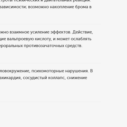
роты психических и двигательных реакций.
зависимости; возможно накопление брома в
жно взаимное усиление эффектов. Действие,
ие вальпроевую кислоту, и может ослаблять
ероральных противозачаточных средств.
оловокружение, психомоторные нарушения. В
тахикардия, сосудистый коллапс, снижение