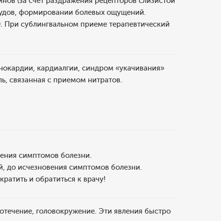
инов (за счет раздражения рецепторов слизистой
судов, формировании болевых ощущений.
). При сублингвальном приеме терапевтический
нокардии, кардиалгии, синдром «укачивания»
ль, связанная с приемом нитратов.
новения симптомов болезни.
ней, до исчезновения симптомов болезни.
кратить и обратиться к врачу!
отечение, головокружение. Эти явления быстро