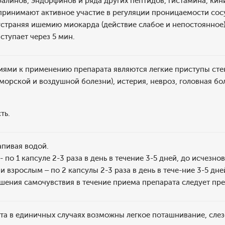
линов, эндорфинов и ряда других пептидов, гистамина, кин
 принимают активное участие в регуляции проницаемости со
устраняя ишемию миокарда (действие слабое и непостоянное
ступает через 5 мин.
ями к применению препарата являются легкие приступы сте
 морской и воздушной болезни), истерия, невроз, головная бо
ть.
апивая водой.
 - по 1 капсуле 2-3 раза в день в течение 3-5 дней, до исчез
 и взрослым – по 2 капсулы 2-3 раза в день в тече-ние 3-5 д
шения самочувствия в течение приема препарата следует пре
а в единичных случаях возможны легкое поташнивание, слез