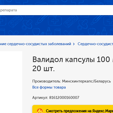
ние сердечно-сосудистых заболеваний
Сердечно-сосудист
Валидол капсулы 100 
20 шт.
Производитель: Минскинтеркапс/Беларусь
Все формы товара
Артикул: 81612000160007
Смотреть предложения на Яндекс.Мар