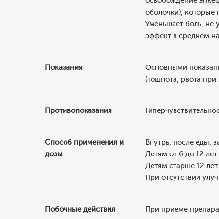
освобождение энкефа
оболочки), которые
Уменьшает боль, не 
эффект в среднем на
Показания
Основными показани
(тошнота, рвота при
Противопоказания
Гиперчувствительнос
Способ применения и
Внутрь, после еды, з
дозы
Детям от 6 до 12 лет
Детям старше 12 лет
При отсутствии улуч
Побочные действия
При приеме препарат