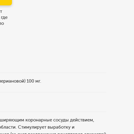
т
 где
по
ериановой) 100 мг.
асширяющим коронарные сосуды действием,
бласти. Стимулирует выработку и