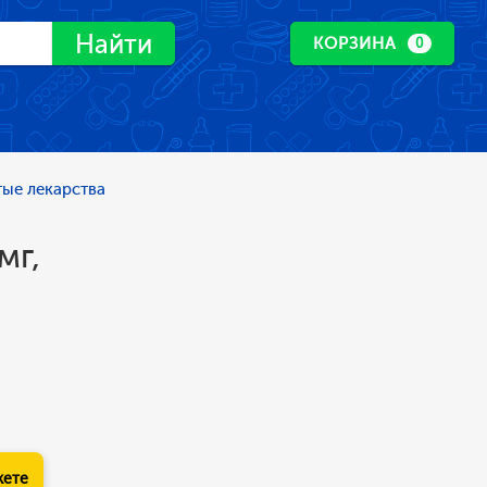
Найти
КОРЗИНА
0
ые лекарства
мг,
кете