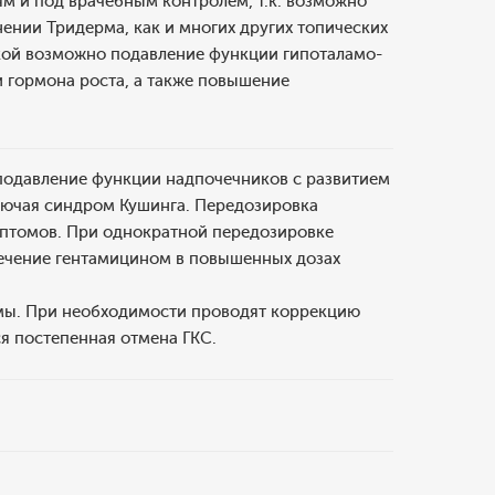
ям и под врачебным контролем, т.к. возможно
ении Тридерма, как и многих других топических
кой возможно подавление функции гипоталамо-
 гормона роста, а также повышение
подавление функции надпочечников с развитием
лючая синдром Кушинга. Передозировка
мптомов. При однократной передозировке
лечение гентамицином в повышенных дозах
мы. При необходимости проводят коррекцию
я постепенная отмена ГКС.