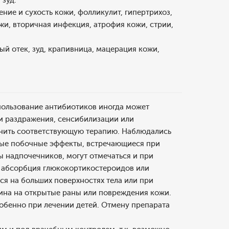
 зуд.
ние и сухость кожи, фолликулит, гипертрихоз,
и, вторичная инфекция, атрофия кожи, стрии,
й отек, зуд, крапивница, мацерация кожи,
пользование антибиотиков иногда может
ии раздражения, сенсибилизации или
ачить соответствующую терапию. Наблюдались
бые побочные эффекты, встречающиеся при
 надпочечников, могут отмечаться и при
я абсорбция глюкокортикостероидов или
ся на больших поверхностях тела или при
ина на открытые раны или повреждения кожи.
обенно при лечении детей. Отмену препарата