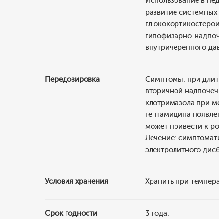
Использование в пед
развитие системных 
глюкокортикостерои
гипофизарно-надпоч
внутричерепного да
Передозировка
Симптомы: при длит
вторичной надпочеч
клотримазола при м
гентамицина появле
может привести к р
Лечение: симптомат
электролитного дисб
Условия хранения
Хранить при темпера
Срок годности
3 года.