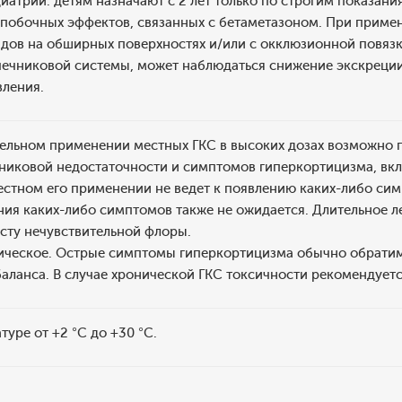
иатрии: детям назначают с 2 лет только по строгим показани
побочных эффектов, связанных с бетаметазоном. При примен
дов на обширных поверхностях и/или с окклюзионной повяз
ечниковой системы, может наблюдаться снижение экскреции
вления.
ельном применении местных ГКС в высоких дозах возможно 
никовой недостаточности и симптомов гиперкортицизма, вк
естном его применении не ведет к появлению каких-либо си
ния каких-либо симптомов также не ожидается. Длительное 
осту нечувствительной флоры.
ическое. Острые симптомы гиперкортицизма обычно обрати
аланса. В случае хронической ГКС токсичности рекомендуетс
туре от +2 °С до +30 °С.