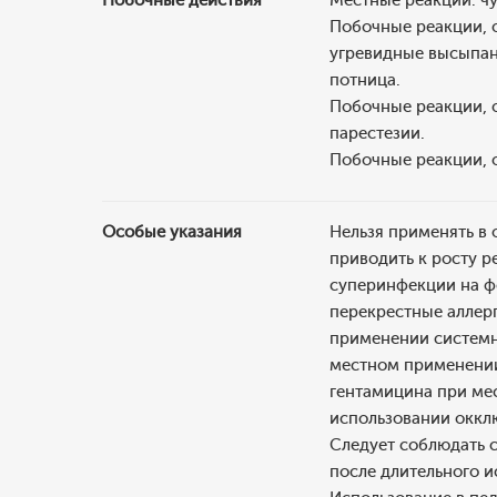
Побочные действия
Местные реакции: чу
Побочные реакции, о
угревидные высыпан
потница.
Побочные реакции, о
парестезии.
Побочные реакции, 
Особые указания
Нельзя применять в
приводить к росту р
суперинфекции на ф
перекрестные аллер
применении системн
местном применении
гентамицина при мес
использовании оккл
Следует соблюдать 
после длительного 