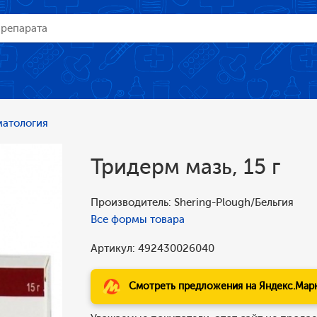
атология
Тридерм мазь, 15 г
Производитель: Shering-Plough/Бельгия
Все формы товара
Артикул: 492430026040
Смотреть предложения на Яндекс.Мар