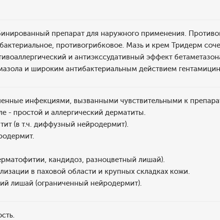
бинированный препарат для наружного применения. Противо
бактериальное, противогрибковое. Мазь и крем Тридерм соч
тивоаллергический и антиэкссудативный эффект бетаметазон
мазола и широким антибактериальным действием гентамицин
ненные инфекциями, вызванными чувствительными к препарат
ле - простой и аллергический дерматиты.
тит (в т.ч. диффузный нейродермит).
родермит.
ерматофитии, кандидоз, разноцветный лишай).
лизации в паховой области и крупных складках кожи.
кий лишай (ограниченный нейродермит).
сть.