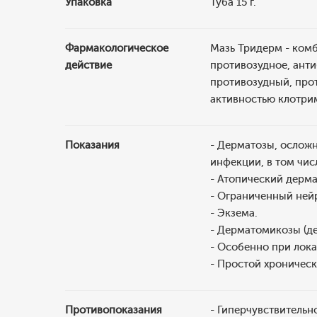
Упаковка
Туба 15 г.
Фармакологическое
Мазь Тридерм - ком
действие
противозудное, анти
противозудный, про
активностью клотри
Показания
- Дерматозы, ослож
инфекции, в том чис
- Атопический дерма
- Ограниченный ней
- Экзема.
- Дерматомикозы (д
- Особенно при лока
- Простой хроничес
Противопоказания
- Гиперчувствительно