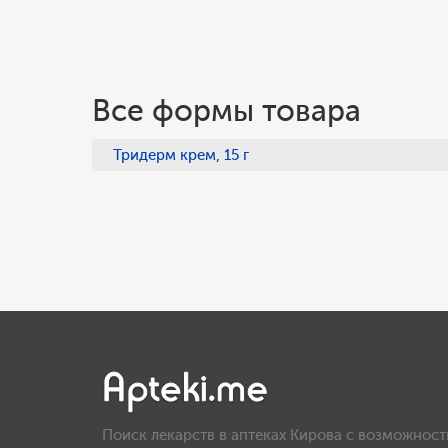
Все формы товара
Тридерм крем, 15 г
Поиск лекарств в аптеках Кирова с возможност