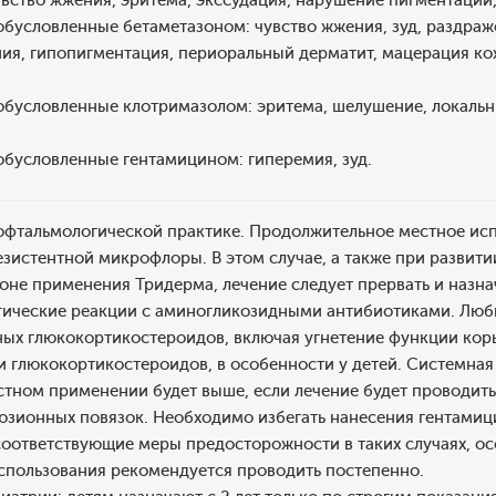
вство жжения, эритема, экссудация, нарушение пигментации,
бусловленные бетаметазоном: чувство жжения, зуд, раздраже
ия, гипопигментация, периоральный дерматит, мацерация кож
бусловленные клотримазолом: эритема, шелушение, локальны
обусловленные гентамицином: гиперемия, зуд.
 офтальмологической практике. Продолжительное местное ис
езистентной микрофлоры. В этом случае, а также при развит
оне применения Тридерма, лечение следует прервать и назн
гические реакции с аминогликозидными антибиотиками. Лю
ых глюкокортикостероидов, включая угнетение функции коры
 глюкокортикостероидов, в особенности у детей. Системна
тном применении будет выше, если лечение будет проводить
юзионных повязок. Необходимо избегать нанесения гентамиц
соответствующие меры предосторожности в таких случаях, ос
использования рекомендуется проводить постепенно.