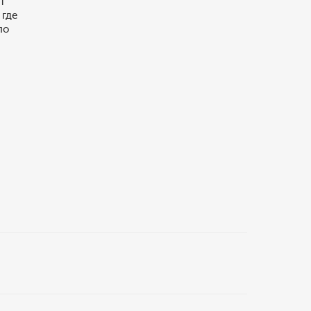
т
 где
по