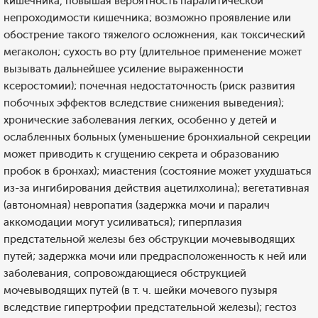
кишечника, повышая вероятность паралитической
непроходимости кишечника; возможно проявление или
обострение такого тяжелого осложнения, как токсический
мегаколон; сухость во рту (длительное применение может
вызывать дальнейшее усиление выраженности
ксеростомии); почечная недостаточность (риск развития
побочных эффектов вследствие снижения выведения);
хронические заболевания легких, особенно у детей и
ослабленных больных (уменьшение бронхиальной секреции
может приводить к сгущению секрета и образованию
пробок в бронхах); миастения (состояние может ухудшаться
из-за ингибирования действия ацетилхолина); вегетативная
(автономная) невропатия (задержка мочи и паралич
аккомодации могут усиливаться); гиперплазия
предстательной железы без обструкции мочевыводящих
путей; задержка мочи или предрасположенность к ней или
заболевания, сопровождающиеся обструкцией
мочевыводящих путей (в т. ч. шейки мочевого пузыря
вследствие гипертрофии предстательной железы); гестоз