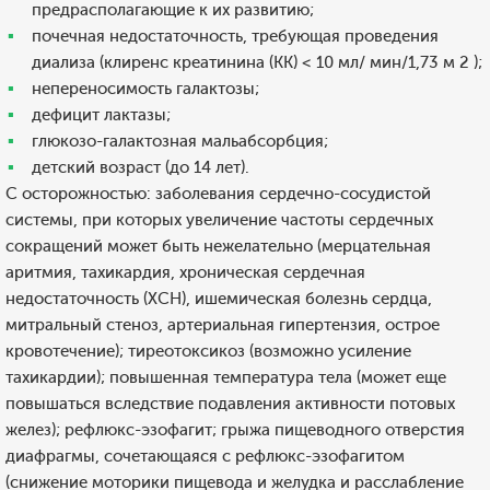
предрасполагающие к их развитию;
почечная недостаточность, требующая проведения
диализа (клиренс креатинина (КК) < 10 мл/ мин/1,73 м 2 );
непереносимость галактозы;
дефицит лактазы;
глюкозо-галактозная мальабсорбция;
детский возраст (до 14 лет).
С осторожностью: заболевания сердечно-сосудистой
системы, при которых увеличение частоты сердечных
сокращений может быть нежелательно (мерцательная
аритмия, тахикардия, хроническая сердечная
недостаточность (ХСН), ишемическая болезнь сердца,
митральный стеноз, артериальная гипертензия, острое
кровотечение); тиреотоксикоз (возможно усиление
тахикардии); повышенная температура тела (может еще
повышаться вследствие подавления активности потовых
желез); рефлюкс-эзофагит; грыжа пищеводного отверстия
диафрагмы, сочетающаяся с рефлюкс-эзофагитом
(снижение моторики пищевода и желудка и расслабление