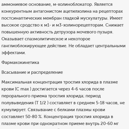
аммониевое основание, м-холиноблокатор. Является
конкурентным антагонистом ацетилхолина на рецепторах
постсинаптических мембран гладкой мускулатуры. Имеет
высокое сродство к м1- и м3-холинорецепторам. Снижает
повышенную активность детрузора мочевого пузыря.
Оказывает спазмолитическое и некоторое
ганглиоблокирующее действие. Не обладает центральными
эффектами.
Фармакокинетика
Всасывание и распределение
Максимальная концентрация троспия хлорида в плазме
крови (С max ) достигается через 4-6 часов после
перорального приема троспия хлорида; период
полувыведения (Т 1/2 ) составляет в среднем 5-18 часов, не
кумулирует. Связывание с белками плазмы крови
составляет 50-80 %. Концентрация троспия хлорида в
плазме крови при однократном приеме внутрь 20-60 мг