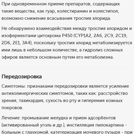
При одновременном приеме препаратов, содержащих
такие вещества, как гуар, колестирамин и колестипол,
возможно снижение всасывания троспия хлорида.
Не обнаружено взаимодействия между троспия хлоридом и
изоферментами цитохрома Р450 (CYP1A2, 2А6, 2С9, 2С19,
2D6, 2Е1, ЗА4), поскольку троспия хлорид метаболизируется
ими лишь в небольшом количестве, а гидролиз сложных
эфиров является основным путем его метаболизма.
Передозировка
Симптомы: признаками передозировки является усиление
антихолинергических симптомов, таких как: расстройство
зрения, тахикардия, сухость во рту и гиперемия кожных
покровов.
Лечение: промывание желудка и прием адсорбентов
(активированный уголь и др.), инстилляция пилокарпина -
больным с глаукомой, катетеризация мочевого пузыря - при