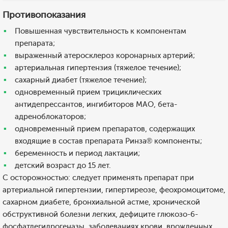
Противопоказания
Повышенная чувствительность к компонентам
препарата;
выраженный атеросклероз коронарных артерий;
артериальная гипертензия (тяжелое течение);
сахарный диабет (тяжелое течение);
одновременный прием трициклических
антидепрессантов, ингибиторов МАО, бета-
адреноблокаторов;
одновременный прием препаратов, содержащих
входящие в состав препарата Ринза® компоненты;
беременность и период лактации;
детский возраст до 15 лет.
С осторожностью: следует применять препарат при
артериальной гипертензии, гипертиреозе, феохромоцитоме,
сахарном диабете, бронхиальной астме, хронической
обструктивной болезни легких, дефиците глюкозо-6-
фосфатдегидрогеназы, заболеваниях крови, врожденных