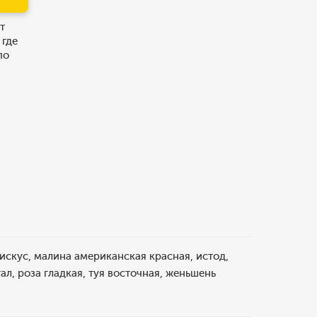
т
 где
по
искус, малина американская красная, истод,
ал, роза гладкая, туя восточная, женьшень