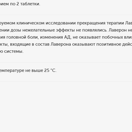
ием по 2 таблетки.
руемом клиническом исследовании прекращения терапии Лав
ении дозы нежелательные эффекты не появлялись. Лаверон н
ия головной боли, изменения АД, не оказывает побочных вли
кты, входящие в состав Лаверона оказывают позитивное дей
ю системы.
температуре не выше 25 °C.