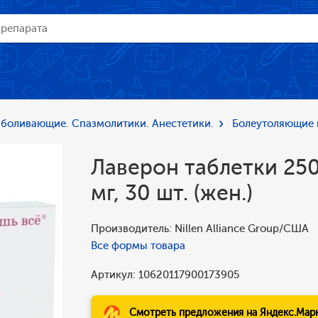
боливающие. Спазмолитики. Анестетики.
Болеутоляющие 
Лаверон таблетки 25
мг, 30 шт. (жен.)
Производитель: Nillen Alliance Group/США
Все формы товара
Артикул: 10620117900173905
Смотреть предложения на Яндекс.Мар