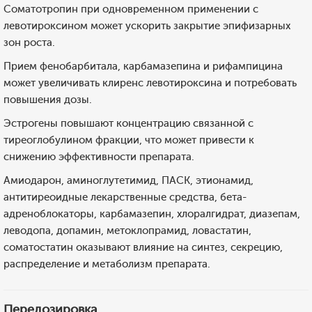
Соматотропин при одновременном применении с
левотироксином может ускорить закрытие эпифизарных
зон роста.
Прием фенобарбитала, карбамазепина и рифампицина
может увеличивать клиренс левотироксина и потребовать
повышения дозы.
Эстрогены повышают концентрацию связанной с
тиреоглобулином фракции, что может привести к
снижению эффективности препарата.
Амиодарон, аминоглутетимид, ПАСК, этионамид,
антитиреоидные лекарственные средства, бета-
адреноблокаторы, карбамазепин, хлоралгидрат, диазепам,
леводопа, допамин, метоклопрамид, ловастатин,
соматостатин оказывают влияние на синтез, секрецию,
распределение и метаболизм препарата.
Передозировка