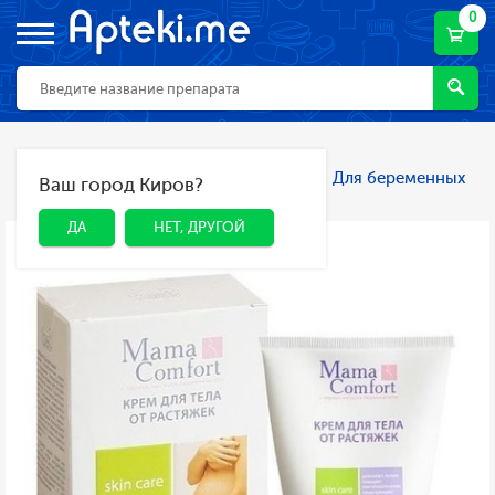
0
Главная
Каталог
Мама и малыш
Для беременных
Ваш город Киров?
ДА
НЕТ, ДРУГОЙ
и кормящих мам
Косметика и уход
ДА
НЕТ, ДРУГОЙ