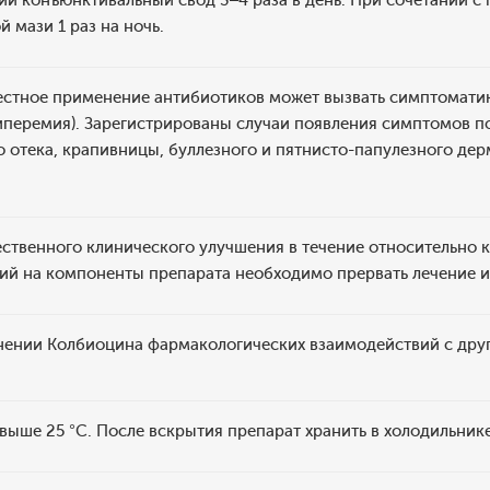
й конъюнктивальный свод 3–4 раза в день. При сочетании с
 мази 1 раз на ночь.
стное применение антибиотиков может вызвать симптоматик
иперемия). Зарегистрированы случаи появления симптомов п
 отека, крапивницы, буллезного и пятнисто-папулезного де
ественного клинического улучшения в течение относительно 
ций на компоненты препарата необходимо прервать лечение 
ении Колбиоцина фармакологических взаимодействий с друг
выше 25 °C. После вскрытия препарат хранить в холодильнике 