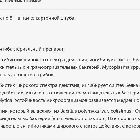
н; вазелин глазной
по 5 г; в пачке картонной 1 туба.
тибактериальный препарат.
тибиотик широкого спектра действия, ингибирует синтез бел
ительных и грамоотрицательных бактерий, Mycoplasma spp., Ri
nas aeruginosa, грибов.
иотик широкого спектра действия, ингибирует синтез белка 
 действие. Активен в отношении грамотрицательных бактерий, 
tolytica. Устойчивость микроорганизмов развивается медленно
к, который выделяют из Bacillus polymyxa (var. colistinus).
ицательпых бактерий (в т.ч. Pseudomonas spp., Haemophilus s
ивость с антибиотиками широкого спектра действия, с кото