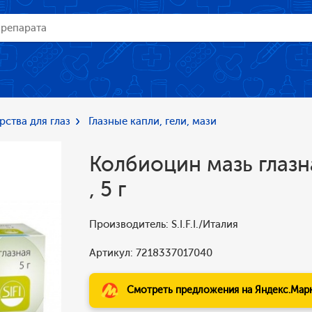
рства для глаз
Глазные капли, гели, мази
Колбиоцин мазь глазн
, 5 г
Производитель: S.I.F.I./Италия
Артикул: 7218337017040
Смотреть предложения на Яндекс.Мар