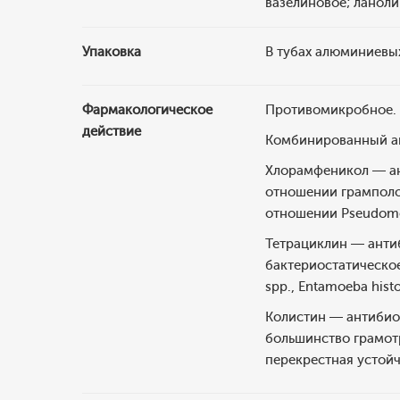
вазелиновое; ланоли
Упаковка
В тубах алюминиевых 
Фармакологическое
Противомикробное.
действие
Комбинированный ан
Хлорамфеникол — ан
отношении грамполож
отношении Pseudomo
Тетрациклин — антиб
бактериостатическое
spp., Entamoeba his
Колистин — антибиоти
большинство грамотр
перекрестная устойч