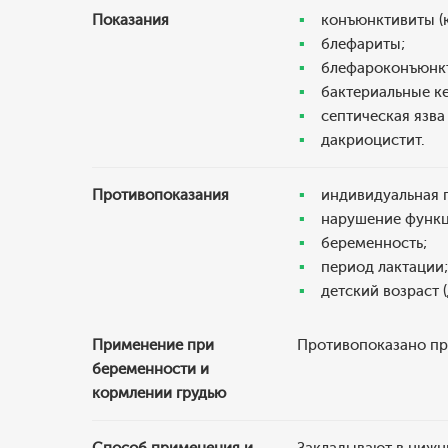
Показания
конъюнктивиты (к
блефариты;
блефароконъюнк
бактериальные к
септическая язва
дакриоцистит.
Противопоказания
индивидуальная 
нарушение функц
беременность;
период лактации;
детский возраст (
Применение при
Противопоказано при
беременности и
кормлении грудью