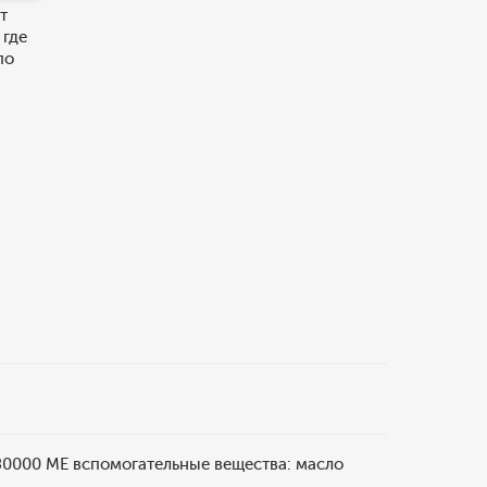
т
 где
по
 180000 МЕ вспомогательные вещества: масло