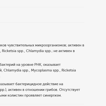
ков чувствительных микроорганизмов; активен в
cketsia spp., Chlamydia spp.; не активен в
бактерий на уровне PНK, оказывает
Chlamydia spp., Mycoplasma spp., Ricketsia
.
 Оказывает бактерицидное действие на
pp.), активен в отношении грибов. Отсутствует
рыми колистин проявляет синергизм.