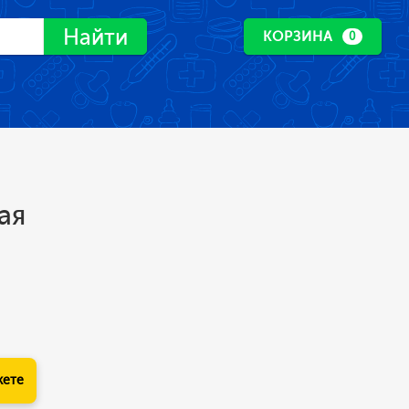
Найти
КОРЗИНА
0
ая
кете