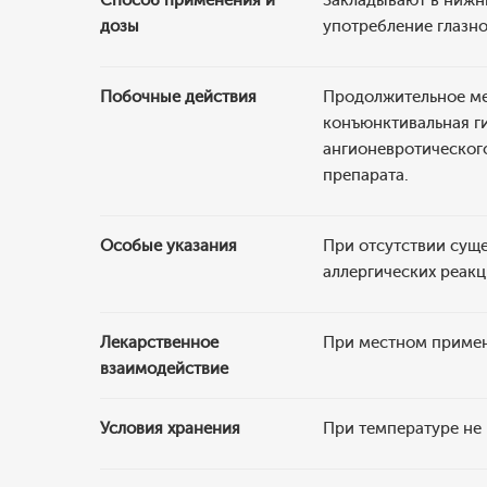
Способ применения и
Закладывают в нижни
дозы
употребление глазной
Побочные действия
Продолжительное ме
конъюнктивальная г
ангионевротического
препарата.
Особые указания
При отсутствии сущ
аллергических реак
Лекарственное
При местном примен
взаимодействие
Условия хранения
При температуре не 