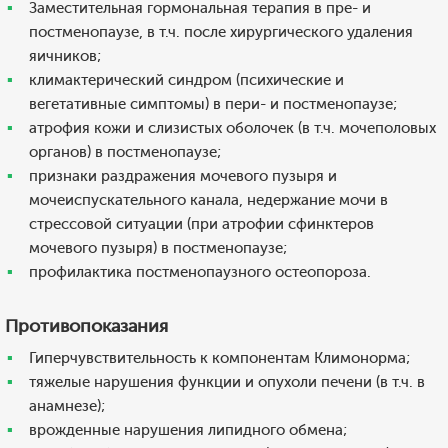
Заместительная гормональная терапия в пре- и
постменопаузе, в т.ч. после хирургического удаления
яичников;
климактерический синдром (психические и
вегетативные симптомы) в пери- и постменопаузе;
атрофия кожи и слизистых оболочек (в т.ч. мочеполовых
органов) в постменопаузе;
признаки раздражения мочевого пузыря и
мочеиспускательного канала, недержание мочи в
стрессовой ситуации (при атрофии сфинктеров
мочевого пузыря) в постменопаузе;
профилактика постменопаузного остеопороза.
Противопоказания
Гиперчувствительность к компонентам Климонорма;
тяжелые нарушения функции и опухоли печени (в т.ч. в
анамнезе);
врожденные нарушения липидного обмена;