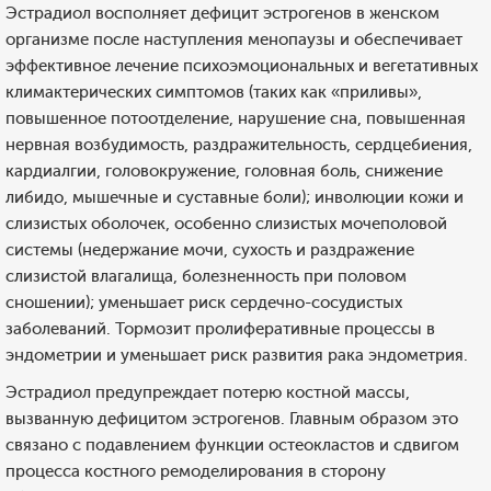
Эстрадиол восполняет дефицит эстрогенов в женском
организме после наступления менопаузы и обеспечивает
эффективное лечение психоэмоциональных и вегетативных
климактерических симптомов (таких как «приливы»,
повышенное потоотделение, нарушение сна, повышенная
нервная возбудимость, раздражительность, сердцебиения,
кардиалгии, головокружение, головная боль, снижение
либидо, мышечные и суставные боли); инволюции кожи и
слизистых оболочек, особенно слизистых мочеполовой
системы (недержание мочи, сухость и раздражение
слизистой влагалища, болезненность при половом
сношении); уменьшает риск сердечно-сосудистых
заболеваний. Тормозит пролиферативные процессы в
эндометрии и уменьшает риск развития рака эндометрия.
Эстрадиол предупреждает потерю костной массы,
вызванную дефицитом эстрогенов. Главным образом это
связано с подавлением функции остеокластов и сдвигом
процесса костного ремоделирования в сторону