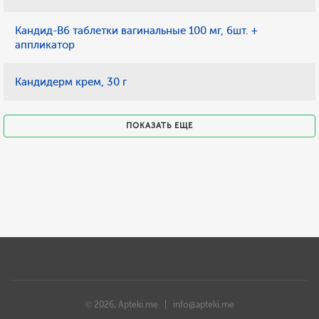
Кандид-В6 таблетки вагинальные 100 мг, 6шт. +
аппликатор
Кандидерм крем, 30 г
ПОКАЗАТЬ ЕЩЕ
© 2026, Apteki.me |
info@apteki.me