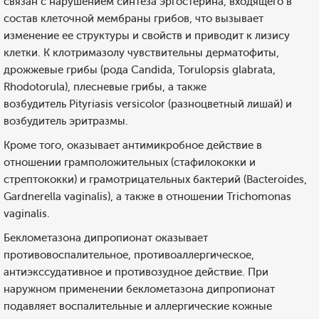
связан с нарушением синтеза эргостерина, входящего в
состав клеточной мембраны грибов, что вызывает
изменение ее структуры и свойств и приводит к лизису
клетки. К клотримазолу чувствительны дерматофиты,
дрожжевые грибы (рода Candida, Torulopsis glabrata,
Rhodotorula), плесневые грибы, а также
возбудитель Pityriasis versicolor (разноцветный лишай) и
возбудитель эритразмы.
Кроме того, оказывает антимикробное действие в
отношении грамположительных (стафилококки и
стрептококки) и грамотрицательных бактерий (Bacteroides,
Gardnerella vaginalis), а также в отношении Trichomonas
vaginalis.
Беклометазона дипропионат оказывает
противовоспалительное, противоаллергическое,
антиэкссудативное и противозудное действие. При
наружном применении беклометазона дипропионат
подавляет воспалительные и аллергические кожные