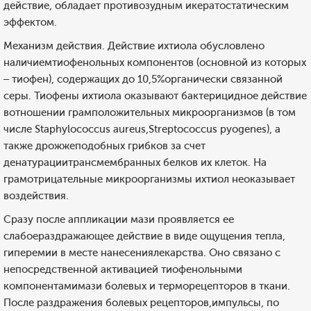
действие, обладает противозудным икератостатическим
эффектом.
Механизм действия. Действие ихтиола обусловлено
наличиемтиофенольных компонентов (основной из которых
– тиофен), содержащих до 10,5%органически связанной
серы. Тиофены ихтиола оказывают бактерицидное действие
вотношении грамположительных микроорганизмов (в том
числе Staphylococcus aureus,Streptococcus pyogenes), а
также дрожжеподобных грибков за счет
денатурациитрансмембранных белков их клеток. На
грамотрицательные микроорганизмы ихтиол неоказывает
воздействия.
Сразу после аппликации мази проявляется ее
слабоераздражающее действие в виде ощущения тепла,
гиперемии в месте нанесениялекарства. Оно связано с
непосредственной активацией тиофенольными
компонентамимази болевых и терморецепторов в ткани.
После раздражения болевых рецепторов,импульсы, по