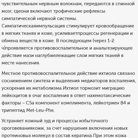
чувствительным нервным волокнам, передаются в спинной
мозг, гдеони включают трофические рефлексы
симпатической нервной системы.
Симпатическаяимпульсация стимулирует кровообращение
в мягких тканях и коже, усиливаетпроцессы регенерации и
обмена веществ в коже. В последующем (через 1-2
ч)проявляется противовоспалительное и анальгезирующее
действие мази наглубжележащие слои мягких тканей в
месте нанесения.
Местное противовоспалительное действие ихтиола связано
соснижением синтеза и выделения медиаторов воспаления,
ускорения их метаболизма.Ихтиол тормозит миграцию
лейкоцитов в очаг воспаления в ответ нахемотаксические
факторы – С5а компонент комплимента, лейкотриен В4 и
трипептид Met-Leu-Phe.
Устраняет кожный зуд и процессы избыточного
ороговеваниякожи, за счет нарушения включения новых
протеиновых молекул в состав кератина.При этом кожа