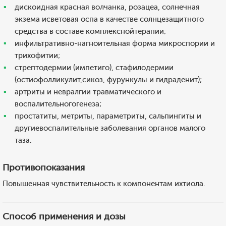
дискоидная красная волчанка, розацеа, солнечная
экзема исветовая оспа в качестве солнцезащитного
средства в составе комплекснойтерапии;
инфильтративно-нагноительная форма микроспории и
трихофитии;
стрептодермии (импетиго), стафилодермии
(остиофолликулит,сикоз, фурункулы и гидраденит);
артриты и невралгии травматического и
воспалительногогенеза;
простатиты, метриты, параметриты, сальпингиты и
другиевоспалительные заболевания органов малого
таза.
Противопоказания
Повышенная чувствительность к компонентам ихтиола.
Способ применения и дозы