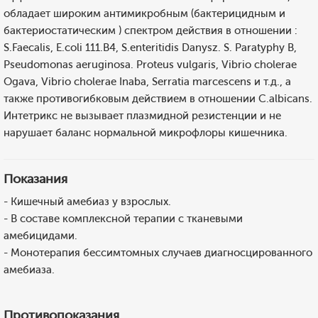
обладает широким антимикробным (бактерицидным и
бактериостатическим ) спектром действия в отношении :
S.Faecalis, E.coli 111.B4, S.enteritidis Danysz. S. Paratyphy B,
Pseudomonas aeruginosa. Proteus vulgaris, Vibrio cholerae
Ogava, Vibrio cholerae Inaba, Serratia marcescens и т.д., а
также противогибковым действием в отношении C.albicans.
Интетрикс не вызывает плазмидной резистенции и не
нарушает баланс нормальной микрофлоры кишечника.
Показания
- Кишечный амебиаз у взрослых.
- В составе комплексной терапии с тканевыми
амебицидами.
- Монотерапия бессимтомных случаев диагносцированного
амебиаза.
Противопоказания