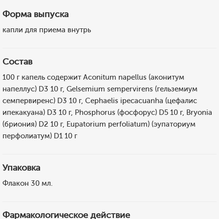
Форма выпуска
капли для приема внутрь
Состав
100 г капель содержит Aconitum napellus (аконитум
напеллус) D3 10 г, Gelsemium sempervirens (гельземиум
семпервиренс) D3 10 г, Cephaelis ipecacuanha (цефалис
ипекакуана) D3 10 г, Phosphorus (фосфорус) D5 10 г, Bryonia
(бриония) D2 10 г, Eupatorium perfoliatum) (эупаториум
перфолиатум) D1 10 г
Упаковка
Флакон 30 мл.
Фармакологическое действие