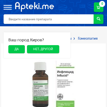
0
Главная
Каталог
Лекарства и БАДы
Гомеопатия
Ваш город Киров?
ДА
НЕТ, ДРУГОЙ
ДА
НЕТ, ДРУГОЙ