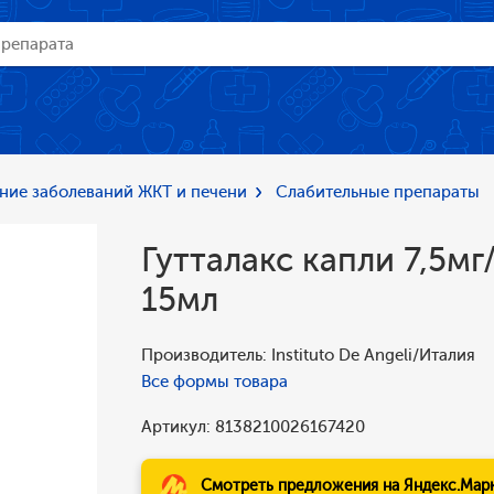
ние заболеваний ЖКТ и печени
Слабительные препараты
Гутталакс капли 7,5мг
15мл
Производитель: Instituto De Angeli/Италия
Все формы товара
Артикул: 8138210026167420
Смотреть предложения на Яндекс.Мар