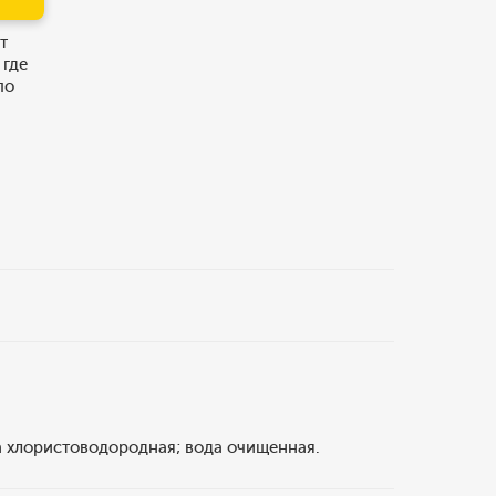
т
 где
по
а хлористоводородная; вода очищенная.