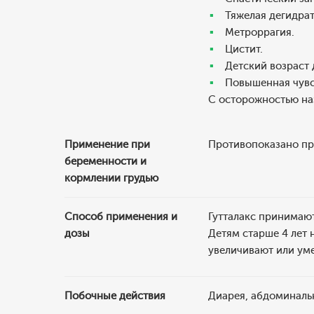
Тяжелая дегидрат
Метроррагия.
Цистит.
Детский возраст д
Повышенная чувс
С осторожностью на
Применение при
Противопоказано при
беременности и
кормлении грудью
Способ применения и
Гутталакс принимают
дозы
Детям старше 4 лет 
увеличивают или ум
Побочные действия
Диарея, абдоминальн