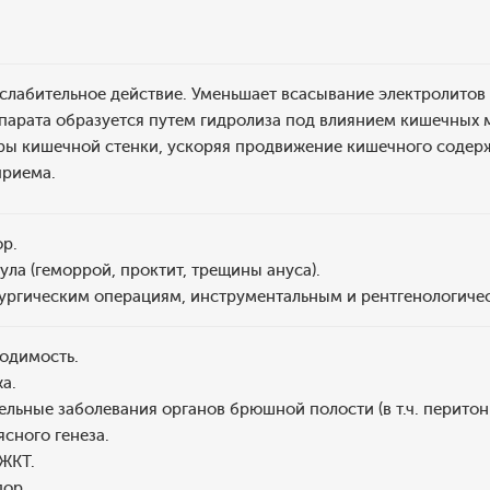
 слабительное действие. Уменьшает всасывание электролитов 
парата образуется путем гидролиза под влиянием кишечных
ры кишечной стенки, ускоряя продвижение кишечного содерж
приема.
ор.
ула (геморрой, проктит, трещины ануса).
рургическим операциям, инструментальным и рентгенологиче
одимость.
а.
льные заболевания органов брюшной полости (в т.ч. перитони
ясного генеза.
 ЖКТ.
пор.