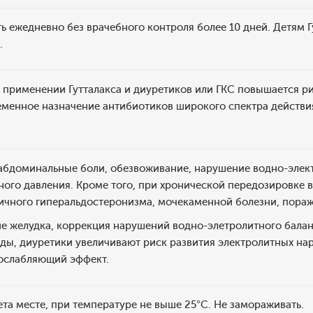
ь ежедневно без врачебного контроля более 10 дней. Детям Г
.
применении Гутталакса и диуретиков или ГКС повышается ри
менное назначение антибиотиков широкого спектра действи
бдоминальные боли, обезвоживание, нарушение водно-электр
ного давления. Кроме того, при хронической передозировке
ричного гиперальдостеронизма, мочекаменной болезни, пораж
е желудка, коррекция нарушений водно-элетролитного балан
ды, диуретики увеличивают риск развития электролитных на
ослабляющий эффект.
та месте, при температуре не выше 25°С. Не замораживать.