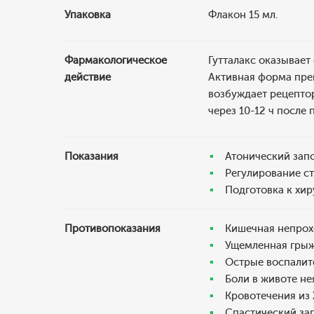
Упаковка
Флакон 15 мл.
Фармакологическое
Гутталакс оказывает
действие
Активная форма пре
возбуждает рецепто
через 10-12 ч после 
Показания
Атонический зап
Регулирование ст
Подготовка к хи
Противопоказания
Кишечная непрох
Ущемленная грыж
Острые воспалите
Боли в животе не
Кровотечения из
Спастический за