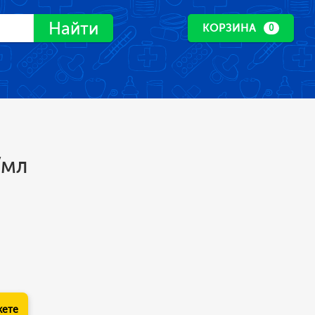
Найти
КОРЗИНА
0
/мл
кете