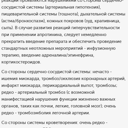
реакций проявляются нарушениями со стороны сердечно-
сосудистой системы (артериальная гипотензия),
пищеварительной системы (тошнота), дыхательной системы
(астма/бронхоспазм), кожных покровов (зуд, крапивница,
сыпь). В случае развития реакций гиперчувствительности
при применении апротинина, следует немедленно
прекратить введение препарата и обеспечить проведение
стандартных неотложных мероприятий - инфузионную
терапию, введение адреналина/эпинефрина,
кортикостероидов.
Со стороны сердечно сосудистой системы: нечасто -
ишемия миокарда, тромбоз/окклюзия коронарных артерий,
инфаркт миокарда, перикардиальный выпот, тромбозы;
редко - артериальный тромбоз (с возможной
манифестацией нарушения функции жизненно важных
органов, таких как почки, легкие, головной мозг); очень
редко - тромбоэмболия легочной артерии.
Со стороны системы кроветворения: очень редко -