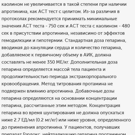
каолином не увеличивается в такой степени при наличии
апротинина, как ACT тест с целитом. Из-за различия в
протоколах рекомендуется принимать минимальные
значения ACT теста - 750 сек и ACT теста с каолином - 480
сек в присутствии апротинина, независимо от эффектов
гемодилюции и гипотермии. Стандартная доза гепарина,
вводимая до кануляции сердца и количество гепарина,
добавляемое к первичному объему в АИК, должна
составлять не менее 350 МЕ/кг. Дополнительная доза
гепарина определяется массой тела пациента и
продолжительностью периода экстракорпорального
кровообращения. Метод титрования протамина не
подвержен влиянию апротинина. Добавочные дозы
гепарина определяются на основании концентрации
гепарина, рассчитанные этим методом. Концентрация
гепарина во время шунтирования не должна опускаться
ниже 2.7 ЕД/мл (0.2 мг/кг) или ниже уровня, определенного
до применения апротинина. У пациентов, получавших
препарат Гордокс, нейтрализацию гепарина протамином