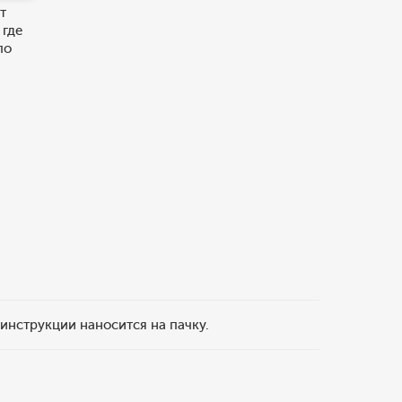
т
 где
по
 инструкции наносится на пачку.