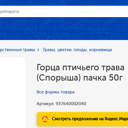
рственные травы
Травы, цветки, плоды, корневища
Горца птичьего трава
(Спорыша) пачка 50г
Все формы товара
Артикул: 937640002040
Смотреть предложения на Яндекс.Мар