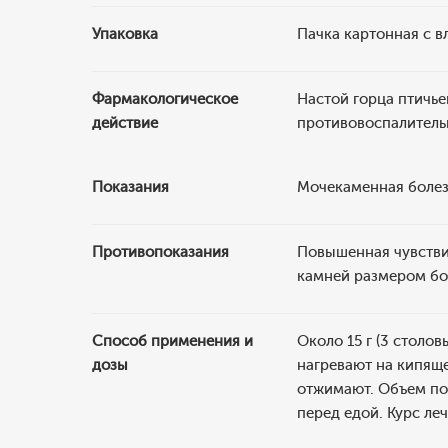
Упаковка
Пачка картонная с 
Фармакологическое
Настой горца птичье
действие
противовоспалитель
Показания
Мочекаменная болезн
Противопоказания
Повышенная чувствит
камней размером бо
Способ применения и
Около 15 г (3 столо
дозы
нагревают на кипяще
отжимают. Объем пол
перед едой. Курс леч