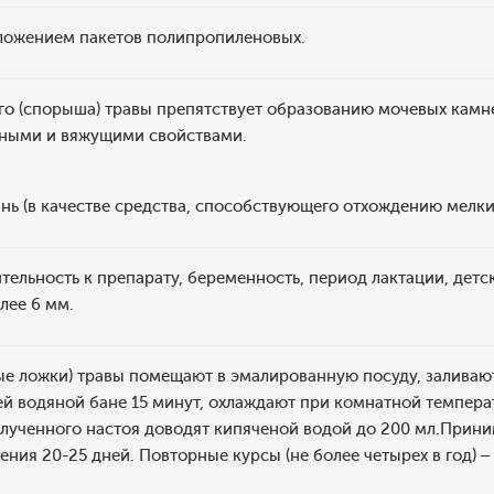
вложением пакетов полипропиленовых.
го (спорыша) травы препятствует образованию мочевых камн
ными и вяжущими свойствами.
ь (в качестве средства, способствующего отхождению мелки
ельность к препарату, беременность, период лактации, детск
лее 6 мм.
вые ложки) травы помещают в эмалированную посуду, заливают
й водяной бане 15 минут, охлаждают при комнатной темпера
ученного настоя доводят кипяченой водой до 200 мл.Принимаю
ения 20-25 дней. Повторные курсы (не более четырех в год) – 