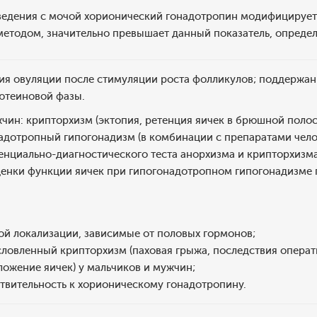
ведения с мочой хорионический гонадотропин модифицируется
етодом, значительно превышает данный показатель, определ
ия овуляции после стимуляции роста фолликулов; поддержани
ютеиновой фазы.
чин: крипторхизм (эктопия, ретенция яичек в брюшной полос
надотропный гипогонадизм (в комбинации с препаратами чело
нциально-диагностического теста анорхизма и крипторхизма
оценки функции яичек при гипогонадотропном гипогонадизме
ой локализации, зависимые от половых гормонов;
ловленный крипторхизм (паховая грыжа, последствия операт
ложение яичек) у мальчиков и мужчин;
твительность к хорионическому гонадотропину.