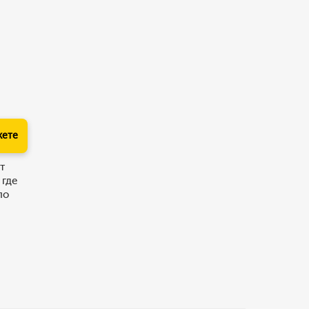
кете
т
 где
по