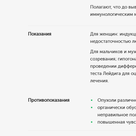
Полагают, что до вы
иммунологическим м
Показания
Для женщин: индукц
недостаточностью л
Для мальчиков и муж
созревания; гипого
проведении диффере
теста Лейдига для 
лечения.
Противопоказания
Опухоли различн
органически обус
неправильное по
повышенная чувс