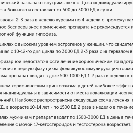
нический назначают внутримышечно. Доза индивидуализирует
та больного и составляет от 500 до 3000 ЕД в сутки.
водят 2-3 раза в неделю курсами по 4 недели с промежутками
ное беспрерывное применение препарата не рекомендуется и
ропной функции гипофиза.
иклах с высоким уровнем эстрогенов у женщин, что свидете
ная с 10-12-го дня цикла по 3000 ЕД 2-3 раза с интервалом в 
физарной недостаточности лечение хорионическим гонадот
ечения в первую фазу цикла фолликулостимулирующим гормо
ма препарат вводят в дозе 500-1000 ЕД 1-2 раза в неделю в 
ном хорионическим крипторхизма у детей наиболее эффектив
я индивидуальны в зависимости от места локализации неопу
онний). Наиболее распространена следующая схема лечения: п
Д, в возрасте 10-14 лет - по 1500 ЕД 2 раза в неделю в течен
елях мужчинам препарат вводят по 1500-3000 ЕД в день в теч
ление с мочой 17-кетостероидов и тестостерона возрастает.