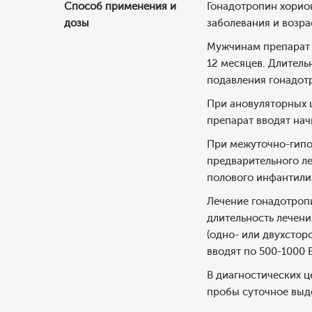
Способ применения и
Гонадотропин хорио
дозы
заболевания и возрас
Мужчинам препарат в
12 месяцев. Длитель
подавления гонадот
При ановуляторных ц
препарат вводят начи
При межуточно-гипо
предварительного л
полового инфантилиз
Лечение гонадотропи
длительность лечени
(одно- или двухстор
вводят по 500-1000 Е
В диагностических ц
пробы суточное выде