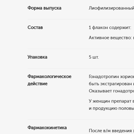
Форма выпуска
Лиофилизированный 
Состав
1 флакон содержит:
Активное вещество:
Упаковка
5 шт.
Фармакологическое
Гонадотропин хорион
действие
быть экстрагирован
Оказывает гонадотр
У женщин препарат в
и продукцию половы
Фармакокинетика
После в/м введения 