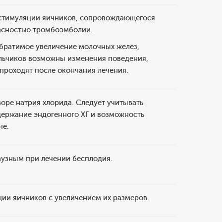
стимуляции яичников, сопровождающегося
пасностью тромбоэмболии.
братимое увеличение молочных желез,
альчиков возможны изменения поведения,
проходят после окончания лечения.
оре натрия хлорида. Следует учитывать
держание эндогенного ХГ и возможность
че.
аузным при лечении бесплодия.
ии яичников с увеличением их размеров.