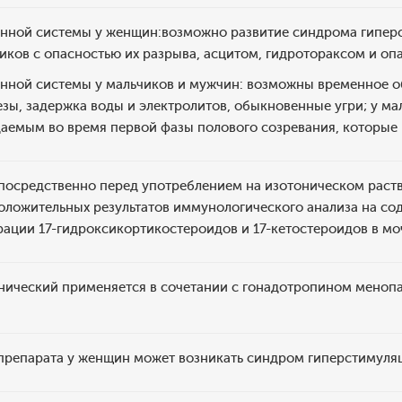
нной системы у женщин:возможно развитие синдрома гипер
иков с опасностью их разрыва, асцитом, гидротораксом и о
нной системы у мальчиков и мужчин: возможны временное о
зы, задержка воды и электролитов, обыкновенные угри; у м
аемым во время первой фазы полового созревания, которые 
посредственно перед употреблением на изотоническом раств
оложительных результатов иммунологического анализа на со
ации 17-гидроксикортикостероидов и 17-кетостероидов в мо
нический применяется в сочетании с гонадотропином меноп
препарата у женщин может возникать синдром гиперстимуляц