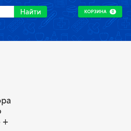
Найти
КОРЗИНА
0
ора
о
 +