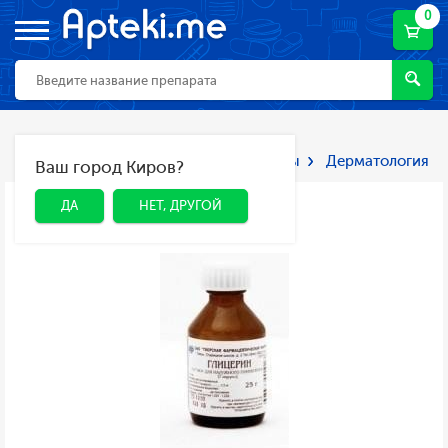
0
Главная
Каталог
Лекарства и БАДы
Дерматология
Ваш город Киров?
ДА
НЕТ, ДРУГОЙ
ДА
НЕТ, ДРУГОЙ