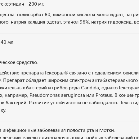
ексэтидин - 200 мг.
ества: полисорбат 80, лимонной кислоты моногидрат, натрия
ого, натрия кальция эдетат, этанол 96%, натрия гидроксид, во
40 мл.
ическое средство.
ействие препарата Гексорал® связано с подавлением окисли
). Препарат обладает широким спектром антибактериального 
жительных бактерий и грибов рода Candida, однако Гексорал
, например, Pseudomonas aeruginosa или Proteus. В концент
в бактерий. Развитие устойчивости не наблюдалось. Гексэти
ку.
 инфекционные заболевания полости рта и глотки.
 лечении тяжелых лихорадочных или гнойных заболеваний пол