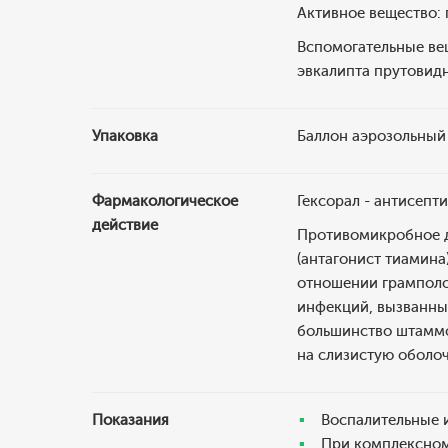
Активное вещество: г
Вспомогательные вещ
эвкалипта прутовидн
Упаковка
Баллон аэрозольный 
Фармакологическое
Гексорал - антисепт
действие
Противомикробное д
(антагонист тиамина
отношении грамполо
инфекций, вызванных
большинство штаммо
на слизистую оболоч
Показания
Воспалительные и
При комплексном