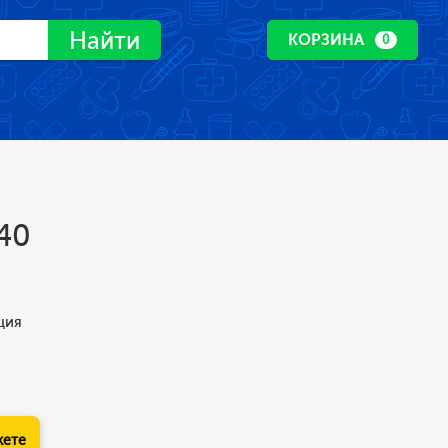
Найти
КОРЗИНА
0
 40
ция
кете