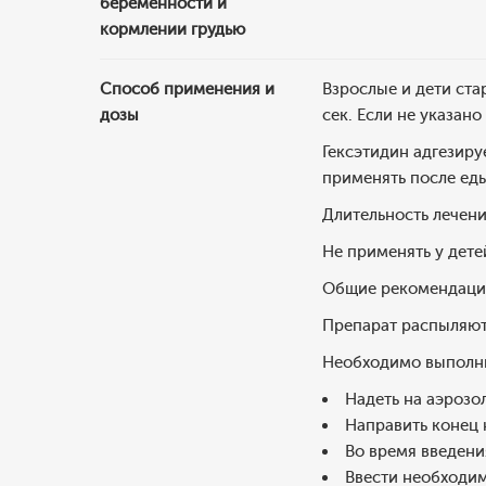
беременности и
кормлении грудью
Способ применения и
Взрослые и дети ста
дозы
сек. Если не указан
Гексэтидин адгезиру
применять после еды
Длительность лечени
Не применять у детей
Общие рекомендаци
Препарат распыляют 
Необходимо выполни
Надеть на аэрозо
Направить конец 
Во время введени
Ввести необходим