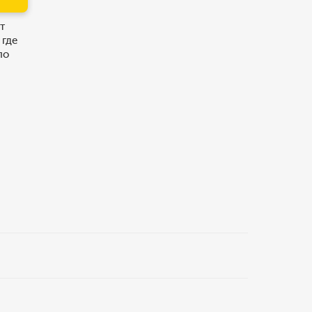
т
 где
по