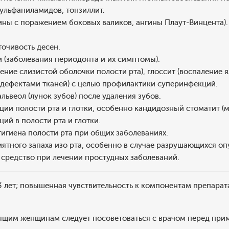
ульфаниламидов, тонзиллит.
нгины с поражением боковых валиков, ангины Плаут-Винцента).
точивость десен.
 (заболевания периодонта и их симптомы).
ение слизистой оболочки полости рта), глоссит (воспаление 
дефектами тканей) с целью профилактики суперинфекций.
ьвеол (лунок зубов) после удаления зубов.
ии полости рта и глотки, особенно кандидозный стоматит (м
ций в полости рта и глотки.
игиена полости рта при общих заболеваниях.
ятного запаха изо рта, особенно в случае разрушающихся опу
 средство при лечении простудных заболеваний.
3 лет; повышенная чувствительность к компонентам препарат
щим женщинам следует посоветоваться с врачом перед при