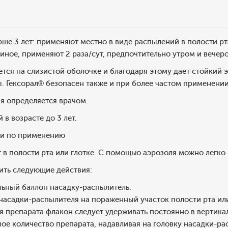
рше 3 лет: применяют местно в виде распылений в полости рта
о иное, применяют 2 раза/сут, предпочтительно утром и вечер
ется на слизистой оболочке и благодаря этому дает стойкий э
. Гексорал® безопасен также и при более частом применении
я определяется врачом.
 в возрасте до 3 лет.
и по применению
в полости рта или глотке. С помощью аэрозоля можно легко
ть следующие действия:
льный баллон насадку-распылитель.
насадки-распылителя на пораженный участок полости рта или
я препарата флакон следует удерживать постоянно в вертика
ое количество препарата, надавливая на головку насадки-рас