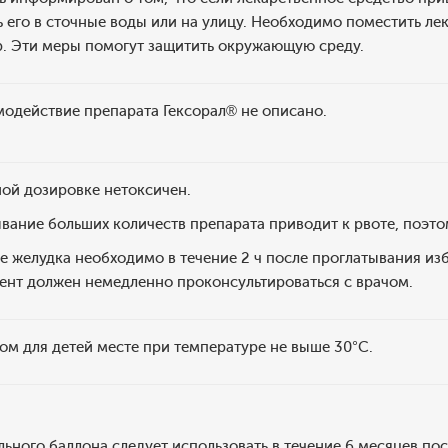
 его в сточные воды или на улицу. Необходимо поместить лек
. Эти меры помогут защитить окружающую среду.
модействие препарата Гексорал® не описано.
ной дозировке нетоксичен.
ание больших количеств препарата приводит к рвоте, поэто
 желудка необходимо в течение 2 ч после проглатывания из
ент должен немедленно проконсультироваться с врачом.
ом для детей месте при температуре не выше 30°С.
ного баллона следует использовать в течение 6 месяцев по