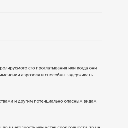
тролируемого его проглатывания или когда они
рименении аэрозоля и способны задерживать
дствами и другим потенциально опасным видам
о в негодность или истек срок годности, то не