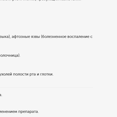
языка), афтозные язвы (болезненное воспаление с
олочница).
холей полости рта и глотки.
а.
менением препарата.