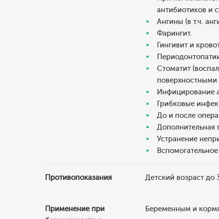
антибиотиков и с
Ангины (в т.ч. а
Фарингит.
Гингивит и крово
Периодонтопатии
Стоматит (воспал
поверхностными 
Инфицирование ал
Грибковые инфекц
До и после опера
Дополнительная г
Устранение непри
Вспомогательное
Противопоказания
Детский возраст до 
Применение при
Беременным и кормя