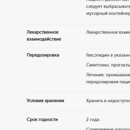
следует выбрасывать
мусорный контейнер
Лекарственное
Лекарственное взаи
взаимодействие
Передозировка
Гексэтидин в указан
Симптомы: проглатыв
Лечение: промывание
передозировки паци
Условия хранения
Хранить в недоступн
Срок годности
2 года.
Содержимое аэрозоль