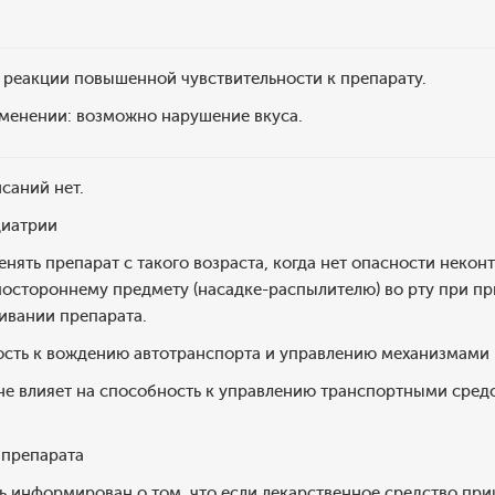
: реакции повышенной чувствительности к препарату.
менении: возможно нарушение вкуса.
саний нет.
диатрии
нять препарат с такого возраста, когда нет опасности некон
постороннему предмету (насадке-распылителю) во рту при п
ивании препарата.
ость к вождению автотранспорта и управлению механизмами
 не влияет на способность к управлению транспортными сре
 препарата
 информирован о том, что если лекарственное средство пришл