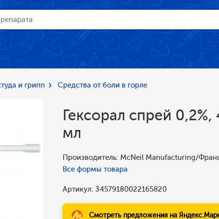
туда и грипп
Средства от боли в горле
Гексорал спрей 0,2%,
мл
Производитель: McNeil Manufacturing/Фран
Все формы товара
Артикул: 34579180022165820
Смотреть предложения на Яндекс.Мар