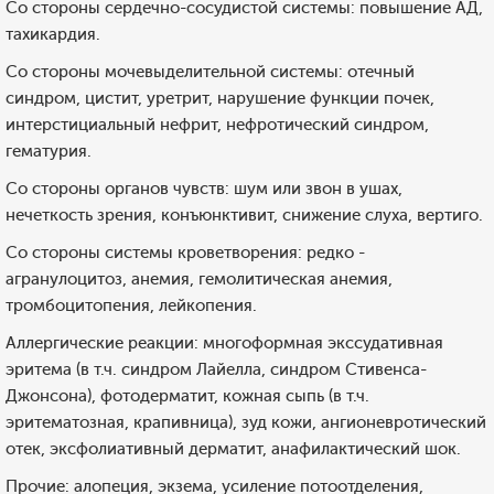
Со стороны сердечно-сосудистой системы: повышение АД,
тахикардия.
Со стороны мочевыделительной системы: отечный
синдром, цистит, уретрит, нарушение функции почек,
интерстициальный нефрит, нефротический синдром,
гематурия.
Со стороны органов чувств: шум или звон в ушах,
нечеткость зрения, конъюнктивит, снижение слуха, вертиго.
Со стороны системы кроветворения: редко -
агранулоцитоз, анемия, гемолитическая анемия,
тромбоцитопения, лейкопения.
Аллергические реакции: многоформная экссудативная
эритема (в т.ч. синдром Лайелла, синдром Стивенса-
Джонсона), фотодерматит, кожная сыпь (в т.ч.
эритематозная, крапивница), зуд кожи, ангионевротический
отек, эксфолиативный дерматит, анафилактический шок.
Прочие: алопеция, экзема, усиление потоотделения,