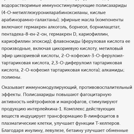
водорастворимые иммуностимулирующие полисахариды
(4-О-метилглюкурониларабиноксиланы, кислые
арабинорамно-галактаны); эфирные масла (компоненты
включают гермакрен алкоголь, борнеол, борнилацетат,
пентадека-8-ен-2-он, гермакрен D, кариофиллин,
кариофиллин эпоксид); флавоноиды (феруловая кислота ее
производные, включая цикориевую кислоту, метиловый
эфир цикориевой кислоты, 2-О-кофеоил-3-О-ферулоил-
тартариковая кислота, 2,3-О-диферулоил тартариковая
кислота, 2-О-кофеоил тартариковая кислота); алкамиды;
полиены.
Оказывает иммуномодулирующий, противовоспалительный
эффекты. Полисахариды повышают фагоцитарную
активность нейтрофилов и макрофагов, стимулируют
продукцию интерлейкина-1. Комплекс действующих
веществ индуцирует трансформацию В-лимфоцитов в
плазматические клетки, улучшает функции Т-хелперов.
Благодаря инулину, левулезе, бетаину улучшает обменные