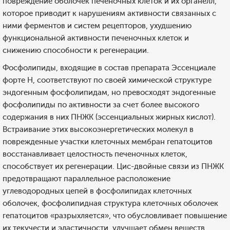
повреждение оболочек печеночных клеток и их органелл,
которое приводит к нарушениям активности связанных с
ними ферментов и систем рецепторов, ухудшению
функциональной активности печеночных клеток и
снижению способности к регенерации.
Фосфолипиды, входящие в состав препарата Эссенциале
форте Н, соответствуют по своей химической структуре
эндогенным фосфолипидам, но превосходят эндогенные
фосфолипиды по активности за счет более высокого
содержания в них ПНЖК (эссенциальных жирных кислот).
Встраивание этих высокоэнергетических молекул в
поврежденные участки клеточных мембран гепатоцитов
восстанавливает целостность печеночных клеток,
способствует их регенерации. Цис-двойные связи из ПНЖК
предотвращают параллельное расположение
углеводородных цепей в фосфолипидах клеточных
оболочек, фосфолипидная структура клеточных оболочек
гепатоцитов «разрыхляется», что обусловливает повышение
их текучести и эластичности, улучшает обмен веществ.