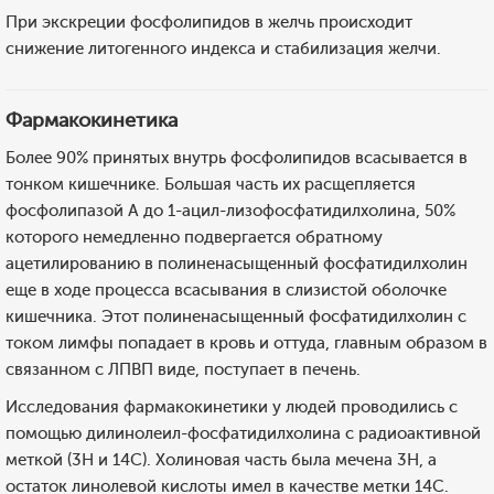
При экскреции фосфолипидов в желчь происходит
снижение литогенного индекса и стабилизация желчи.
Фармакокинетика
Более 90% принятых внутрь фосфолипидов всасывается в
тонком кишечнике. Большая часть их расщепляется
фосфолипазой А до 1-ацил-лизофосфатидилхолина, 50%
которого немедленно подвергается обратному
ацетилированию в полиненасыщенный фосфатидилхолин
еще в ходе процесса всасывания в слизистой оболочке
кишечника. Этот полиненасыщенный фосфатидилхолин с
током лимфы попадает в кровь и оттуда, главным образом в
связанном с ЛПВП виде, поступает в печень.
Исследования фармакокинетики у людей проводились с
помощью дилинолеил-фосфатидилхолина с радиоактивной
меткой (3Н и 14С). Холиновая часть была мечена 3Н, а
остаток линолевой кислоты имел в качестве метки 14С.