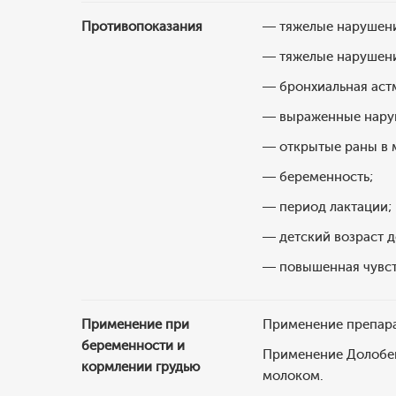
Противопоказания
— тяжелые нарушени
— тяжелые нарушени
— бронхиальная аст
— выраженные наруш
— открытые раны в 
— беременность;
— период лактации;
— детский возраст до
— повышенная чувст
Применение при
Применение препара
беременности и
Применение Долобен
кормлении грудью
молоком.