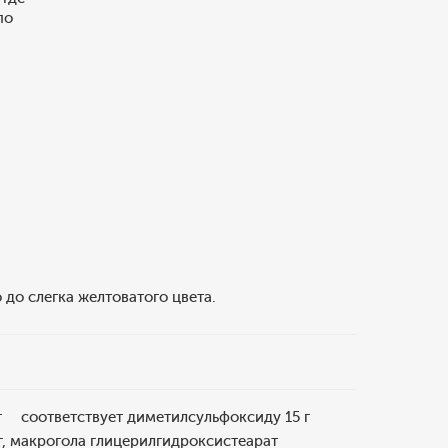
по
 до слегка желтоватого цвета.
 г соответствует диметилсульфоксиду 15 г
 г, макрогола глицерилгидроксистеарат