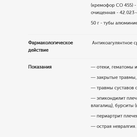
(кремофор CO 455) - 
очищенная - 42.023-4
50 г - тубы алюминие
Фармакологическое
Антикоагулянтное с
действие
Показания
— отеки, гематомы и
— закрытые травмы,
— травмы суставов с
— эпикондилит плеча
влагалищ), бурситы 
— периартрит плечев
— острая невралгия.