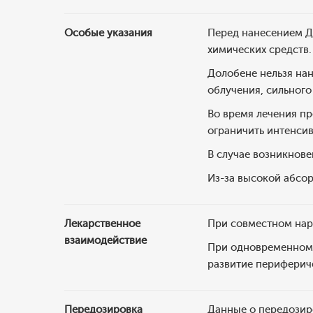
Особые указания
Перед нанесением До
химических средств.
Долобене нельзя нан
облучения, сильного
Во время лечения пр
ограничить интенси
В случае возникнове
Из-за высокой абсо
Лекарственное
При совместном нар
взаимодействие
При одновременном 
развитие периферич
Передозировка
Данные о передозир