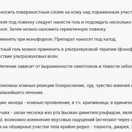
аносить поверхностным слоем на кожу над пораженным участк
еля под повязку следует нанести гель и подождать несколько
нол. Затем можно наложить герметичную повязку.
менять при ионофорезе. Препарат наносят под катод.
тный гель можно применять в ультразвуковой терапии (фоно
ствие ультразвуковых волн.
лечения зависит от выраженности симптомов и тяжести забо
зможны кожные реакции (покраснение, зуд, чувство жжения в
альнейшего лечения.
и: иногда - кожные проявления, в т.ч. крапивница; в единичн
учаях - запах чеснока изо рта (вызван диметилсульфидом, я
, возможно изменение вкусовых ощущений (исчезают через н
 на обширные участки тела крайне редко - тошнота, диарея, 