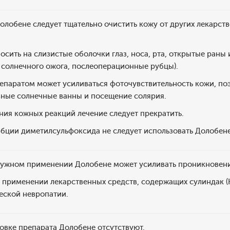
лобене следует тщательно очистить кожу от других лекарст
осить на слизистые оболочки глаз, носа, рта, открытые раны
 солнечного ожога, послеоперационные рубцы).
епаратом может усиливаться фоточувствительность кожи, по
вные солнечные ванны и посещение солярия.
ния кожных реакций лечение следует прекратить.
рбции диметилсульфоксида не следует использовать Долобене
ужном применении Долобене может усиливать проникновение
применении лекарственных средств, содержащих сулиндак (
еской невропатии.
овке препарата Долобене отсутствуют.