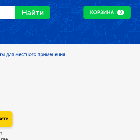
Найти
КОРЗИНА
0
ты для местного применения
кете
т
 где