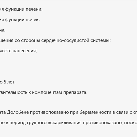
я функции печени;
я функции почек;
ма;
ения со стороны сердечно-сосудистой системы;
месте нанесения;
 5 лет;
вительность к компонентам препарата.
та Долобене противопоказано при беременности в связи с о
е в период грудного вскармливания противопоказано, поско