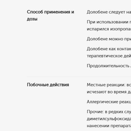
Способ применения и
Долобене следует н
дозы
При использовании г
испарился изопропа
Долобене можно при
Долобене как контак
терапевтическое дей
Продолжительность 
Побочные действия
Местные реакции: во
исчезают во время д
Аллергические реакци
Прочие: в редких сл
диметилсульфоксида)
нанесении препарата