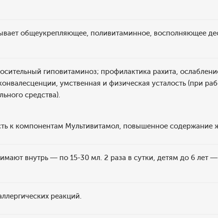
ывает общеукрепляющее, поливитаминное, восполняющее деф
осительный гиповитаминоз; профилактика рахита, ослаблени
конвалесценции, умственная и физическая усталость (при рабо
льного средства).
сть к компонентам Мультивитамол, повышенное содержание ж
ают внутрь — по 15-30 мл. 2 раза в сутки, детям до 6 лет — п
аллергических реакций.