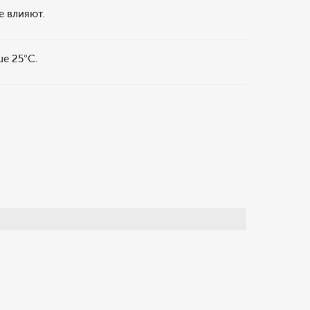
е влияют.
ше 25°С.