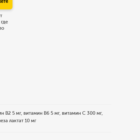
кете
т
 где
по
 B2 5 мг, витамин B6 5 мг, витамин C 300 мг,
еза лактат 10 мг