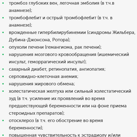
тромбоз глубоких вен, легочная эмболия (в т.ч.в
анамнезе);
тромбофлебит и острый тромбофлебит (в т.ч. в
анамнезе);
врожденные гипербилирубинемии (синдромы Жильбера,
Дубина-Джонсона, Ротора);
опухоли печени (гемангиома, рак печени);
нарушения мозгового кровообращения (ишемический
инсульт, геморрагический инсульт);
сахарный диабет, ретинопатия, ангиопатия;
серповидно-клеточная анемия;
нарушения жирового обмена;
холестатическая желтуха или сильный холестатический
зуд (в т.ч. усиление их проявлений во время
предшествующей беременности или на фоне приема
стероидных препаратов);
отосклероз (в т.ч. его обострение во время
беременности);
повышенная чувствительность к эстрадиолу и/или