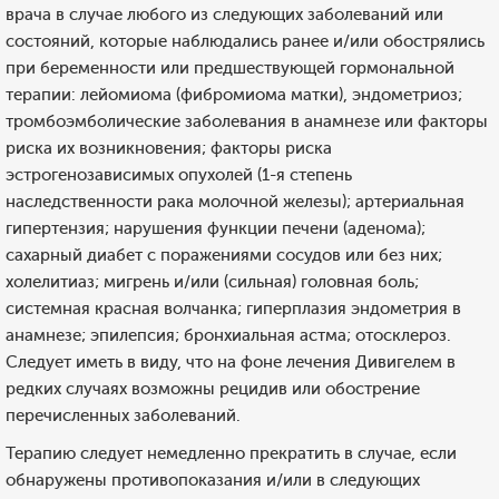
врача в случае любого из следующих заболеваний или
состояний, которые наблюдались ранее и/или обострялись
при беременности или предшествующей гормональной
терапии: лейомиома (фибромиома матки), эндометриоз;
тромбоэмболические заболевания в анамнезе или факторы
риска их возникновения; факторы риска
эстрогенозависимых опухолей (1-я степень
наследственности рака молочной железы); артериальная
гипертензия; нарушения функции печени (аденома);
сахарный диабет с поражениями сосудов или без них;
холелитиаз; мигрень и/или (сильная) головная боль;
системная красная волчанка; гиперплазия эндометрия в
анамнезе; эпилепсия; бронхиальная астма; отосклероз.
Следует иметь в виду, что на фоне лечения Дивигелем в
редких случаях возможны рецидив или обострение
перечисленных заболеваний.
Терапию следует немедленно прекратить в случае, если
обнаружены противопоказания и/или в следующих