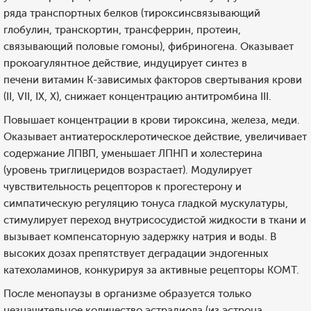
ряда транспортных белков (тироксинсвязывающий
глобулин, транскортин, трансферрин, протеин,
связывающий половые гомоны), фибриногена. Оказывает
прокоагулянтное действие, индуцирует синтез в
печени витамин К-зависимых факторов свертывания крови
(II, VII, IX, X), снижает концентрацию антитромбина III.
Повышает концентрации в крови тироксина, железа, меди.
Оказывает антиатеросклеротическое действие, увеличивает
содержание ЛПВП, уменьшает ЛПНП и холестерина
(уровень триглицеридов возрастает). Модулирует
чувствительность рецепторов к прогестерону и
симпатическую регуляцию тонуса гладкой мускулатуры,
стимулирует переход внутрисосудистой жидкости в ткани и
вызывает компенсаторную задержку натрия и воды. В
высоких дозах препятствует деградации эндогенных
катехоламинов, конкурируя за активные рецепторы КОМТ.
После менопаузы в организме образуется только
незначительное количество эстрадиола (из эстрона,