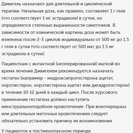
Дивигель назначают для длительной и циклической
терапии. Начальная доза, как правило, составляет 1 г геля
(что соответствует 1 мг эстрадиола) в сутки, но
определяется степенью выраженности симптомов. В
зависимости от клинической картины доза может быть
изменена после 2-3 циклов индивидуально от 500 мг до 1.5
г геля в сутки (что соответствует от 500 мкг до 1.5 мг
эстрадиола в сутки).
Пациенткам с интактной (неоперированной) маткой во
время лечения Дивигелем рекомендуется назначать
гестаген (например - медроксипрогестерона ацетат,
норэтистерон, норэтистерона ацетат или дигидрогестерон)
в течение 10-12 дней в каждый цикл. После курсового
применения гестагена должно наступить
менструальноподобное кровотечение. При внеочередных
или длительных маточных кровотечениях следует
обязательно установить причину их возникновения.
У пациенток в постменопаузном периоде