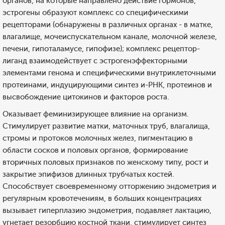
органов, на которые направлено действие гормонов,
эстрогены образуют комплекс со специфическими
рецепторами (обнаружены в различных органах - в матке,
влагалище, мочеиспускательном канале, молочной железе,
печени, гипоталамусе, гипофизе); комплекс рецептор-
лиганд взаимодействует с эстрогенэффекторными
элементами генома и специфическими внутриклеточными
протеинами, индуцирующими синтез и-РНК, протеинов и
высвобождение цитокинов и факторов роста.
Оказывает феминизирующее влияние на организм.
Стимулирует развитие матки, маточных труб, влагалища,
стромы и протоков молочных желез, пигментацию в
области сосков и половых органов, формирование
вторичных половых признаков по женскому типу, рост и
закрытие эпифизов длинных трубчатых костей.
Способствует своевременному отторжению эндометрия и
регулярным кровотечениям, в больших концентрациях
вызывает гиперплазию эндометрия, подавляет лактацию,
угнетает резорбцию костной ткани, стимулирует синтез