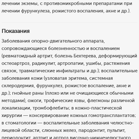
лечении экземы, с противомикробными препаратами при
лечении фурункулеза, рожистого воспаления, акне и др.).
Показания
Заболевания опорно-двигательного аппарата,
сопровождающиеся болезненностью и воспалением
(ревматоидный артрит, болезнь Бехтерева, деформирующий
остеоартроз, радикулит, артропатии, ушибы, растяжения
связок, травматические инфильтраты и др.); воспалительные
заболевания кожи (узловатая эритема, системная
склеродермия, фурункулез, рожистое воспаление, акне и
др.); гнойные раны (плохо или не очищающиеся обычными
методами), ожоги, трофические язвы, флегмоны различной
локализации, тромбофлебиты; в кожно-пластической
хирургии — консервирование кожных гомотрансплантатов;
в стоматологии — воспалительные заболевания челюстно-
лицевой области, слюнных желез, пародонтит, пульпит,
периодонтит, артрит и артроз височно-нижнечелюстного