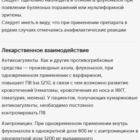
следует тщательно наблюдать и отменить флуконазол при
появлении буллезных поражений или мультиформной
эритемы.
Следует иметь в виду, что при применении препарата в
редких случаях отмечались анафилактические реакции.
Лекарственное взаимодействие
Антикоагулянты. Как и другие противогрибковые
средства — производные азола, флуконазол, при
одновременном применении с варфарином,
повышает ПВ (на 12%), в связи с чем возможно развитие
кровотечений (гематомы, кровотечения из носа и ЖКТ,
гематурия, мелена). У пациентов, получающих кумариновые
антикоагулянты, необходимо постоянно
контролировать ПВ.
Азитромицин. При одновременном применении внутрь
флуконазола в однократной дозе 800 мг с азитромицином в
однократной дозе 1200 мг выраженного