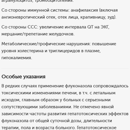
агранулоцитоз, тромбоцитопения.
Со стороны иммунной системы: анафилаксия (включая
ангионевротический отек, отек лица, крапивницу, зуд).
Со стороны ССС: увеличение интервала QT на ЭКГ,
мерцание/трепетание желудочков.
Метаболические/трофические нарушения: повышение
уровня холестерина и триглицеридов в плазме,
гипокалиемия.
Особые указания
В редких случаях применение флуконазола сопровождалось
токсическими изменениями печени, в т.ч. с летальным
исходом, главным образом у больных с серьезными
сопутствующими заболеваниями. Не отмечено явной
зависимости частоты развития гепатотоксических эффектов
флуконазола от общей суточной дозы, длительности
терапии, пола и возраста больного. Гепатотоксическое