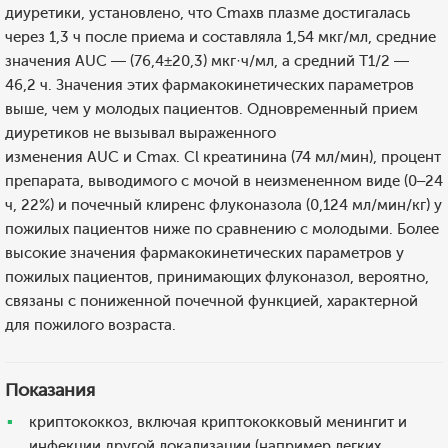
диуретики, установлено, что Cmaxв плазме достигалась
через 1,3 ч после приема и составляла 1,54 мкг/мл, средние
значения AUC — (76,4±20,3) мкг·ч/мл, а средний T1/2 —
46,2 ч. Значения этих фармакокинетических параметров
выше, чем у молодых пациентов. Одновременный прием
диуретиков не вызывал выраженного
изменения AUC и Cmax. Cl креатинина (74 мл/мин), процент
препарата, выводимого с мочой в неизмененном виде (0–24
ч, 22%) и почечный клиренс флуконазола (0,124 мл/мин/кг) у
пожилых пациентов ниже по сравнению с молодыми. Более
высокие значения фармакокинетических параметров у
пожилых пациентов, принимающих флуконазол, вероятно,
связаны с пониженной почечной функцией, характерной
для пожилого возраста.
Показания
криптококкоз, включая криптококковый менингит и
инфекции другой локализации (например легких,