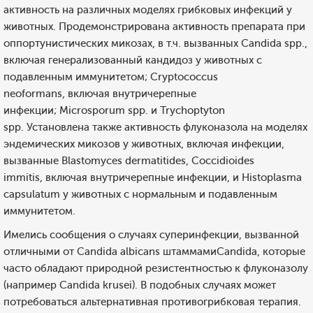
активность на различных моделях грибковых инфекций у
животных. Продемонстрирована активность препарата при
оппортунистических микозах, в т.ч. вызванных Candida spp.,
включая генерализованный кандидоз у животных с
подавленным иммунитетом; Cryptococcus
neoformans, включая внутричерепные
инфекции; Microsporum spp. и Trychoptyton
spp. Установлена также активность флуконазола на моделях
эндемических микозов у животных, включая инфекции,
вызванные Blastomyces dermatitides, Coccidioides
immitis, включая внутричерепные инфекции, и Histoplasma
capsulatum у животных с нормальным и подавленным
иммунитетом.
Имелись сообщения о случаях суперинфекции, вызванной
отличными от Candida albicans штаммамиCandida, которые
часто обладают природной резистентностью к флуконазолу
(например Candida krusei). В подобных случаях может
потребоваться альтернативная противогрибковая терапия.