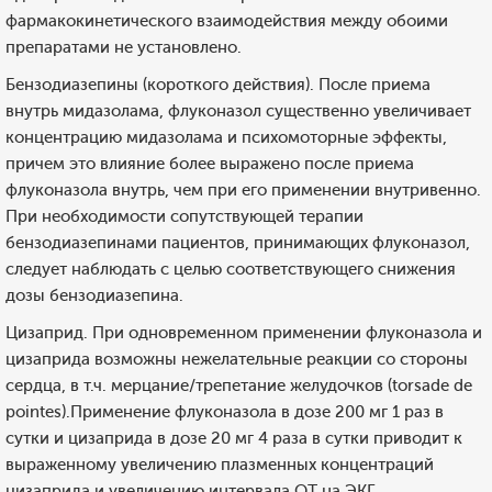
фармакокинетического взаимодействия между обоими
препаратами не установлено.
Бензодиазепины (короткого действия). После приема
внутрь мидазолама, флуконазол существенно увеличивает
концентрацию мидазолама и психомоторные эффекты,
причем это влияние более выражено после приема
флуконазола внутрь, чем при его применении внутривенно.
При необходимости сопутствующей терапии
бензодиазепинами пациентов, принимающих флуконазол,
следует наблюдать с целью соответствующего снижения
дозы бензодиазепина.
Цизаприд. При одновременном применении флуконазола и
цизаприда возможны нежелательные реакции со стороны
сердца, в т.ч. мерцание/трепетание желудочков (torsade de
pointеs).Применение флуконазола в дозе 200 мг 1 раз в
сутки и цизаприда в дозе 20 мг 4 раза в сутки приводит к
выраженному увеличению плазменных концентраций
цизаприда и увеличению интервала QT на ЭКГ.