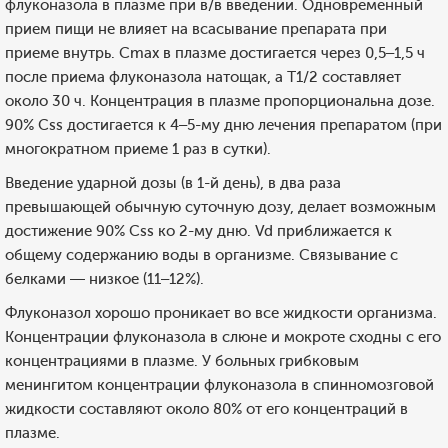
флуконазола в плазме при в/в введении. Одновременный
прием пищи не влияет на всасывание препарата при
приеме внутрь. Cmax в плазме достигается через 0,5–1,5 ч
после приема флуконазола натощак, а T1/2 составляет
около 30 ч. Концентрация в плазме пропорциональна дозе.
90% Css достигается к 4–5-му дню лечения препаратом (при
многократном приеме 1 раз в сутки).
Введение ударной дозы (в 1-й день), в два раза
превышающей обычную суточную дозу, делает возможным
достижение 90% Css ко 2-му дню. Vd приближается к
общему содержанию воды в организме. Связывание с
белками — низкое (11–12%).
Флуконазол хорошо проникает во все жидкости организма.
Концентрации флуконазола в слюне и мокроте сходны с его
концентрациями в плазме. У больных грибковым
менингитом концентрации флуконазола в спинномозговой
жидкости составляют около 80% от его концентраций в
плазме.