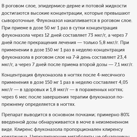
В роговом слое, эпидермисе-дерме и потовой жидкости
достигаются высокие концентрации, которые превышают
сывороточные. Флуконазол накапливается в роговом слое.
При приеме в дозе 50 мг 1 раз в сутки концентрация
флуконазола через 12 дней составляет 73 мкг/г, а через 7
дней после прекращения лечения — только 5,8 мкг/г. При
применении в дозе 150 мг 1 раз в неделю концентрация
флуконазола в роговом слое на 7-й день составляет 23,4
мкг/г, а через 7 дней после приема второй дозы — 7,1 мкг/г.
Концентрация флуконазола в ногтях после 4-месячного
применения в дозе 150 мг 1 раз в неделю составляет 4,05
мкг/г — в здоровых и 1,8 мкг/г — в пораженных ногтях;
через 6 мес после завершения терапии флуконазол по-
прежнему определяется в ногтях.
Препарат выводится в основном почками; примерно 80%
введенной дозы обнаруживается в моче в неизмененном
виде. Клиренс флуконазола пропорционален клиренсу
креатинина. Циркулирующие метаболиты не обнаружены.