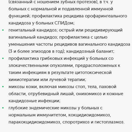
(связанный с ношением зубных протезов), в т.ч. у
больных с нормальной и подавленной иммунной
функцией; профилактика рецидива орофарингеального
кандидоза у больных СПИДом;
генитальный кандидоз; острый или рецидивирующий
вагинальный кандидоз; профилактика с целью
уменьшения частоты рецидивов вагинального кандидоза
(3 и более эпизодов в год); кандидозный баланит;
профилактика грибковых инфекций у больных со
злокачественными опухолями, предрасположеных к
таким инфекциям в результате цитотоксической
химиотерапии или лучевой терапии;
микозы кожи, включая микозы стоп, тела, паховой
области, отрубевидный лишай, онихомикоз и кожные
кандидозные инфекции;
глубокие эндемические микозы у больных с
нормальным иммунитетом, кокцидиоидомикоз,
паракокцидиоидомикоз, споротрихоз и гистоплазмоз.