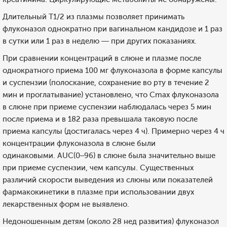
Длительный T1/2 из плазмы позволяет принимать
флуконазол однократно при вагинальном кандидозе и 1 раз
в сутки или 1 раз в неделю — при других показаниях.
При сравнении концентраций в слюне и плазме после
однократного приема 100 мг флуконазола в форме капсулы
и суспензии (полоскание, сохранение во рту в течение 2
мин и проглатывание) установлено, что Cmax флуконазола
в слюне при приеме суспензии наблюдалась через 5 мин
после приема и в 182 раза превышала таковую после
приема капсулы (достигалась через 4 ч). Примерно через 4 ч
концентрации флуконазола в слюне были
одинаковыми. AUC(0–96) в слюне была значительно выше
при приеме суспензии, чем капсулы. Существенных
различий скорости выведения из слюны или показателей
фармакокинетики в плазме при использовании двух
лекарственных форм не выявлено.
Недоношенным детям (около 28 нед развития) флуконазол