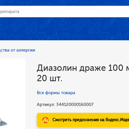
ства от аллергии
Диазолин драже 100 м
20 шт.
Все формы товара
Артикул: 344120000160007
Смотреть предложения на Яндекс.Мар