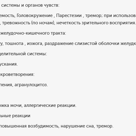
системы и органов чувств:
ость, Головокружение , Парестезии , тремор; при использо
, тревожность (по ночам), нечеткость зрительного восприятия
 желудочно-кишечного тракта:
ту, тошнота , изжога, раздражение слизистой оболочки желудка
елительной системы:
ускания.
 кроветворения:
пения, агранулоцитоз.
ержка мочи, аллергические реакции.
льные реакции
 повышенная возбудимость, нарушение сна, тремор.