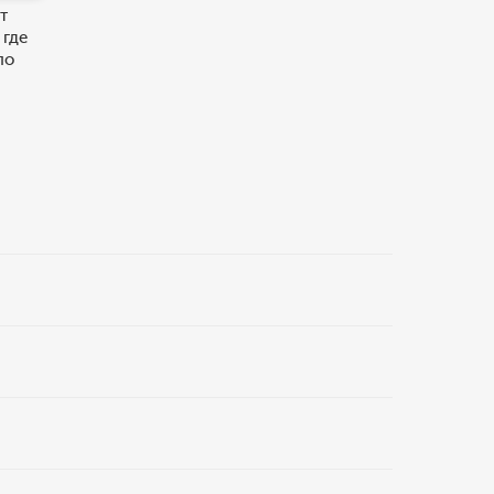
т
 где
по