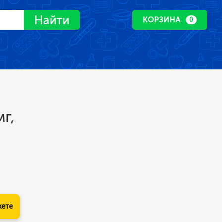
Найти
КОРЗИНА
0
г,
кете