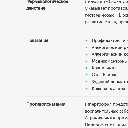
Фармакологическое
Диазолин - блокато
действие
Оказывает противоал
гистаминовые H1-рец
развитие отека, пре
Показания
Профилактика и 
Аллергический ри
Аллергический к
Медикаментозные
Крапивница.
Отек Квинке.
Зудящий дерматоз
Кожная реакция 
Противопоказания
Гипертрофия предста
воспалительные забо
Ограничения к прим
Пилоростеноз, эпил