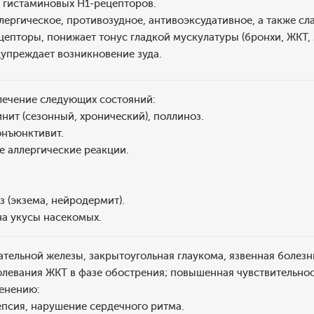
р гистаминовых H1-рецепторов.
ергическое, противозудное, антивоэксудативное, а также сл
епторы, понижает тонус гладкой мускулатуры (бронхи, ЖКТ,
дупреждает возникновение зуда.
лечение следующих состояний:
нит (сезонный, хронический), поллиноз.
онъюнктивит.
 аллергические реакции.
 (экзема, нейродермит).
на укусы насекомых.
тельной железы, закрытоугольная глаукома, язвенная болезн
левания ЖКТ в фазе обострения; повышенная чувствительность
енению:
епсия, нарушение сердечного ритма.