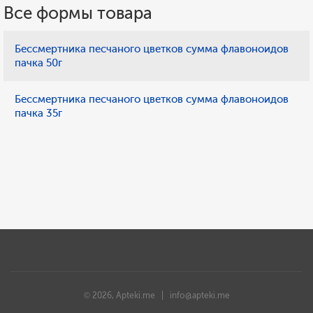
Все формы товара
Бессмертника песчаного цветков сумма флавоноидов
пачка 50г
Бессмертника песчаного цветков сумма флавоноидов
пачка 35г
© 2026, Apteki.me |
info@apteki.me