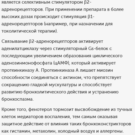
является селективным стимулятором β2-
адренорецепторов. При применении препарата в более
высоких дозах происходит стимуляция β1-
адренорецепторов (например, при назначении для
токолитической терапии).
Связывание β2-адренорецепторов активирует
аденилатциклазу через стимуляторный Gs-белок с
последующим увеличением образования циклического
аденозинмонофосфата (цАМФ), который активирует
протеинкиназу А. Протеинкиназа А лишает миозин
способности соединяться с актином, что препятствует
сокращению гладкой мускулатуры и способствует
развитию бронхолитического действия и устранению
бронхоспазма.
Кроме того, фенотерол тормозит высвобождение из тучных
клеток медиаторов воспаления, тем самым оказывая
защитное действие от влияния таких бронхоконстрикторов
как гистамин, метахолин, холодный воздух и аллергены.