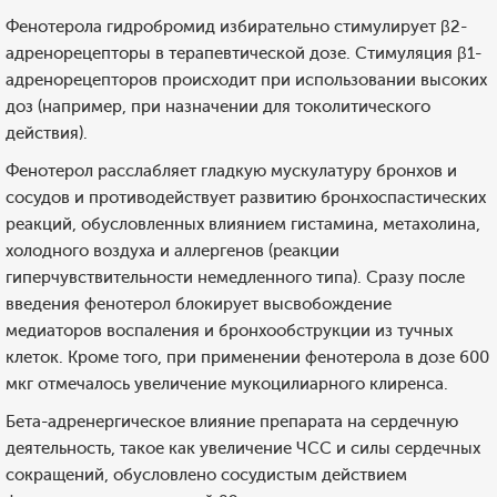
Фенотерола гидробромид избирательно стимулирует β2-
адренорецепторы в терапевтической дозе. Стимуляция β1-
адренорецепторов происходит при использовании высоких
доз (например, при назначении для токолитического
действия).
Фенотерол расслабляет гладкую мускулатуру бронхов и
сосудов и противодействует развитию бронхоспастических
реакций, обусловленных влиянием гистамина, метахолина,
холодного воздуха и аллергенов (реакции
гиперчувствительности немедленного типа). Сразу после
введения фенотерол блокирует высвобождение
медиаторов воспаления и бронхообструкции из тучных
клеток. Кроме того, при применении фенотерола в дозе 600
мкг отмечалось увеличение мукоцилиарного клиренса.
Бета-адренергическое влияние препарата на сердечную
деятельность, такое как увеличение ЧСС и силы сердечных
сокращений, обусловлено сосудистым действием