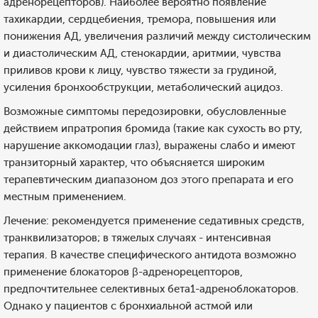
адренорецепторов). Наиболее вероятно появление
тахикардии, сердцебиения, тремора, повышения или
понижения АД, увеличения различий между систолическим
и диастолическим АД, стенокардии, аритмии, чувства
приливов крови к лицу, чувство тяжести за грудиной,
усиления бронхообструкции, метаболический ацидоз.
Возможные симптомы передозировки, обусловленные
действием ипратропия бромида (такие как сухость во рту,
нарушение аккомодации глаз), выражены слабо и имеют
транзиторный характер, что объясняется широким
терапевтическим диапазоном доз этого препарата и его
местным применением.
Лечение: рекомендуется применение седативных средств,
транквилизаторов; в тяжелых случаях - интенсивная
терапия. В качестве специфического антидота возможно
применение блокаторов β-адренорецепторов,
предпочтительнее селективных бета1-адреноблокаторов.
Однако у пациентов с бронхиальной астмой или