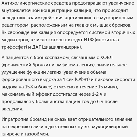
Антихолинергические средства предотвращают увеличение
внутриклеточной концентрации кальция, что происходит
вследствие взаимодействия ацетилхолина с мускариновым
рецептором, расположенным на гладких мышцах бронхов.
Высвобождение кальция опосредуется системой вторичных
медиаторов, в число которых входят ИТФ (инозитола
трифосфат) и ДАГ (диацилглицерин).
У пациентов с бронхоспазмом, связанным с ХОБЛ
(хронический бронхит и эмфизема легких), значительное
улучшение функции легких (увеличение объема
форсированного выдоха за 1 сек (ОФВ1) и пиковой скорости
выдоха на 15% и более) отмечено в течение 15 минут,
максимальный эффект достигался через 1-2 ч и
продолжался у большинства пациентов до 6 ч после
введения.
Ипратропия бромид не оказывает отрицательного влияния
на секрецию слизи в дыхательных путях, мукоцилиарный
клиренс и газообмен.