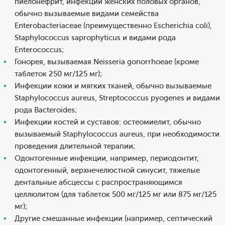
пиелонефрит, инфекции женских половых органов,
обычно вызываемые видами семейства
Enterobacteriaceae (преимущественно Escherichia coli),
Staphylococcus saprophyticus и видами рода
Enterococcus;
Гонорея, вызываемая Neisseria gonorrhoeae (кроме
таблеток 250 мг/125 мг);
Инфекции кожи и мягких тканей, обычно вызываемые
Staphylococcus aureus, Streptococcus pyogenes и видами
рода Bacteroides;
Инфекции костей и суставов: остеомиелит, обычно
вызываемый Staphylococcus aureus, при необходимости
проведения длительной терапии;
Одонтогенные инфекции, например, периодонтит,
одонтогенный, верхнечелюстной синусит, тяжелые
дентальные абсцессы с распространяющимся
целлюлитом (для таблеток 500 мг/125 мг или 875 мг/125
мг);
Другие смешанные инфекции (например, септический