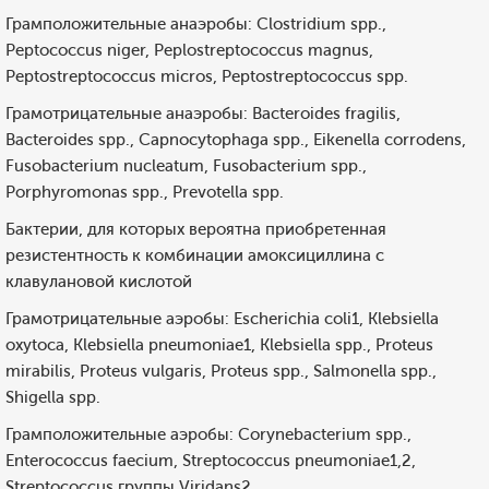
Грамположительные анаэробы: Clostridium spp.,
Peptococcus niger, Peplostreptococcus magnus,
Peptostreptococcus micros, Peptostreptococcus spp.
Грамотрицательные анаэробы: Bacteroides fragilis,
Bacteroides spp., Capnocytophaga spp., Eikenella corrodens,
Fusobacterium nucleatum, Fusobacterium spp.,
Porphyromonas spp., Prevotella spp.
Бактерии, для которых вероятна приобретенная
резистентность к комбинации амоксициллина с
клавулановой кислотой
Грамотрицательные аэробы: Escherichia coli1, Klebsiella
oxytoca, Klebsiella pneumoniae1, Klebsiella spp., Proteus
mirabilis, Proteus vulgaris, Proteus spp., Salmonella spp.,
Shigella spp.
Грамположительные аэробы: Corynebacterium spp.,
Enterococcus faecium, Streptococcus pneumoniae1,2,
Streptococcus группы Viridans2.