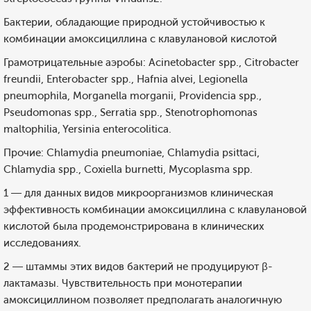
Бактерии, обладающие природной устойчивостью к
комбинации амоксициллина с клавулановой кислотой
Грамотрицательные аэробы: Acinetobacter spp., Citrobacter
freundii, Enterobacter spp., Hafnia alvei, Legionella
pneumophila, Morganella morganii, Providencia spp.,
Pseudomonas spp., Serratia spp., Stenotrophomonas
maltophilia, Yersinia enterocolitica.
Прочие: Chlamydia pneumoniae, Chlamydia psittaci,
Chlamydia spp., Coxiella burnetti, Mycoplasma spp.
1 — для данных видов микроорганизмов клиническая
эффективность комбинации амоксициллина с клавулановой
кислотой была продемонстрирована в клинических
исследованиях.
2 — штаммы этих видов бактерий не продуцируют β-
лактамазы. Чувствительность при монотерапии
амоксициллином позволяет предполагать аналогичную