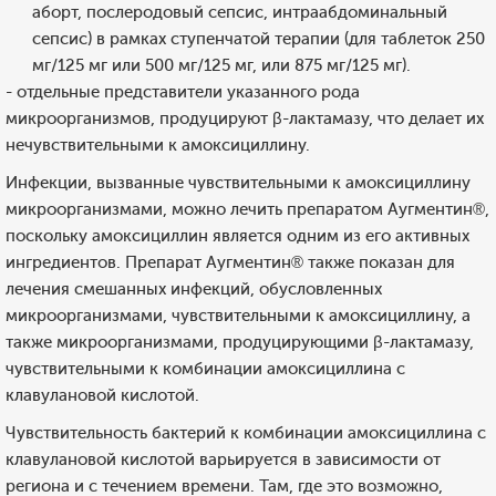
аборт, послеродовый сепсис, интраабдоминальный
сепсис) в рамках ступенчатой терапии (для таблеток 250
мг/125 мг или 500 мг/125 мг, или 875 мг/125 мг).
- отдельные представители указанного рода
микроорганизмов, продуцируют β-лактамазу, что делает их
нечувствительными к амоксициллину.
Инфекции, вызванные чувствительными к амоксициллину
микроорганизмами, можно лечить препаратом Аугментин®,
поскольку амоксициллин является одним из его активных
ингредиентов. Препарат Аугментин® также показан для
лечения смешанных инфекций, обусловленных
микроорганизмами, чувствительными к амоксициллину, а
также микроорганизмами, продуцирующими β-лактамазу,
чувствительными к комбинации амоксициллина с
клавулановой кислотой.
Чувствительность бактерий к комбинации амоксициллина с
клавулановой кислотой варьируется в зависимости от
региона и с течением времени. Там, где это возможно,