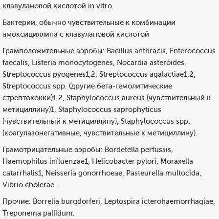
клавулановой кислотой in vitro.
Бактерии, обычно чувствительные к комбинации
амоксициллина с клавулановой кислотой
Грамположительные аэробы: Bacillus anthracis, Enterococcus
faecalis, Listeria monocytogenes, Nocardia asteroides,
Streptococcus pyogenes1,2, Streptococcus agalactiae1,2,
Streptococcus spp. (другие бета-гемолитические
стрептококки)1,2, Staphylococcus aureus (чувствительный к
метициллину)1, Staphylococcus saprophyticus
(чувствительный к метициллину), Staphylococcus spp.
(коагулазонегативные, чувствительные к метициллину).
Грамотрицательные аэробы: Bordetella pertussis,
Haemophilus influenzae1, Helicobacter pylori, Moraxella
catarrhalis1, Neisseria gonorrhoeae, Pasteurella multocida,
Vibrio cholerae.
Прочие: Borrelia burgdorferi, Leptospira icterohaemorrhagiae,
Treponema pallidum.