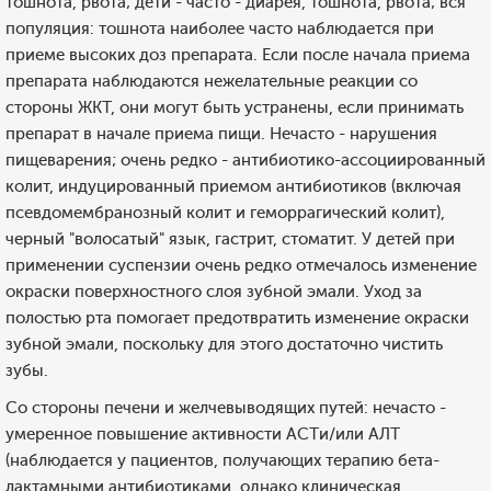
тошнота, рвота; дети - часто - диарея, тошнота, рвота; вся
популяция: тошнота наиболее часто наблюдается при
приеме высоких доз препарата. Если после начала приема
препарата наблюдаются нежелательные реакции со
стороны ЖКТ, они могут быть устранены, если принимать
препарат в начале приема пищи. Нечасто - нарушения
пищеварения; очень редко - антибиотико-ассоциированный
колит, индуцированный приемом антибиотиков (включая
псевдомембранозный колит и геморрагический колит),
черный "волосатый" язык, гастрит, стоматит. У детей при
применении суспензии очень редко отмечалось изменение
окраски поверхностного слоя зубной эмали. Уход за
полостью рта помогает предотвратить изменение окраски
зубной эмали, поскольку для этого достаточно чистить
зубы.
Со стороны печени и желчевыводящих путей: нечасто -
умеренное повышение активности ACTи/или АЛТ
(наблюдается у пациентов, получающих терапию бета-
лактамными антибиотиками, однако клиническая