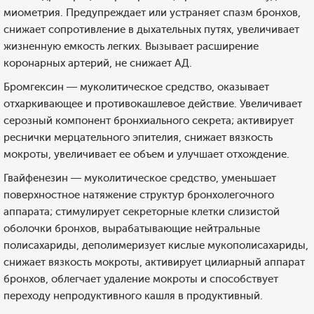
миометрия. Предупреждает или устраняет спазм бронхов,
снижает сопротивление в дыхательных путях, увеличивает
жизненную емкость легких. Вызывает расширение
коронарных артерий, не снижает АД.
Бромгексин — муколитическое средство, оказывает
отхаркивающее и противокашлевое действие. Увеличивает
серозный компонент бронхиального секрета; активирует
реснички мерцательного эпителия, снижает вязкость
мокроты, увеличивает ее объем и улучшает отхождение.
Гвайфенезин — муколитическое средство, уменьшает
поверхностное натяжение структур бронхолегочного
аппарата; стимулирует секреторные клетки слизистой
оболочки бронхов, вырабатывающие нейтральные
полисахариды, деполимеризует кислые мукополисахариды,
снижает вязкость мокроты, активирует цилиарный аппарат
бронхов, облегчает удаление мокроты и способствует
переходу непродуктивного кашля в продуктивный.