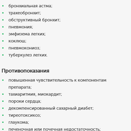
бронхиальная астма;
трахеобронхит;
обструктивный бронхит;
пневмония;
эмфизема легких;
коклюш;
пневмокониоз;
туберкулез легких.
Противопоказания
повышенная чувствительность к компонентам
препарата;
тахиаритмия, миокардит;
пороки сердца;
декомпенсированный сахарный диабет;
тиреотоксикоз;
глаукома;
печеночная или почечная недостаточность;