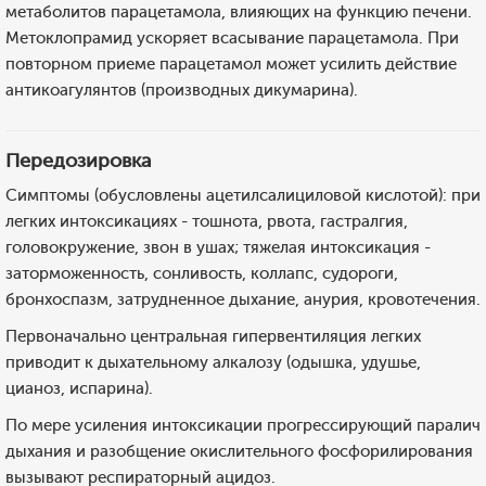
метаболитов парацетамола, влияющих на функцию печени.
Метоклопрамид ускоряет всасывание парацетамола. При
повторном приеме парацетамол может усилить действие
антикоагулянтов (производных дикумарина).
Передозировка
Симптомы (обусловлены ацетилсалициловой кислотой): при
легких интоксикациях - тошнота, рвота, гастралгия,
головокружение, звон в ушах; тяжелая интоксикация -
заторможенность, сонливость, коллапс, судороги,
бронхоспазм, затрудненное дыхание, анурия, кровотечения.
Первоначально центральная гипервентиляция легких
приводит к дыхательному алкалозу (одышка, удушье,
цианоз, испарина).
По мере усиления интоксикации прогрессирующий паралич
дыхания и разобщение окислительного фосфорилирования
вызывают респираторный ацидоз.