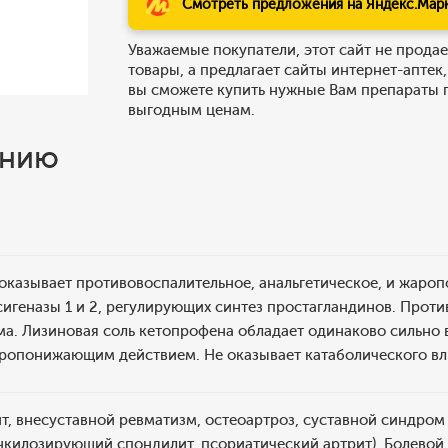
Смотреть предложения на Яндекс.Мар
Уважаемые покупатели, этот сайт не продае
товары, а предлагает сайты интернет-аптек,
вы сможете купить нужные Вам препараты 
выгодным ценам.
ению
 оказывает противовоспалительное, анальгетическое, и жаро
игеназы 1 и 2, регулирующих синтез простагландинов. Прот
ма. Лизиновая соль кетопрофена обладает одинаково сильн
аропонижающим действием. Не оказывает катаболического вл
т, внесуставной ревматизм, остеоартроз, суставной синдро
килозирующий спондилит, псориатический артрит). Болевой 