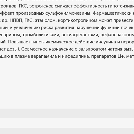
оидов, ГКС, эстрогенов снижает эффективность гипотензивн
эффект производных сульфонилмочевины. Фармацевтически 
 др. НПВП, ГКС, этанолом, кортикотропином может привести
ний, к увеличению риска развития нарушений функций поче
гепарином, тромболитиками, антиагрегантами, цефаперазоно
ний. Повышает гипогликемическое действие инсулина и перо
ет дозы). Совместное назначение с вальпроатом натрия выз
цию в плазме верапамила и нифедипина, препаратов Li+, ме