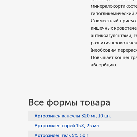
минералокортикостер
гипогликемический 
Совместный прием с
кишечных кровотече
антикоагулянтами, 
развития кровотече
(необходим перерасч
Повышает концентра
абсорбцию.
Все формы товара
Артрозилен капсулы 320 мг, 10 шт.
Артрозилен спрей 15%, 25 мл
Артрозилен гель 5%, 50 г