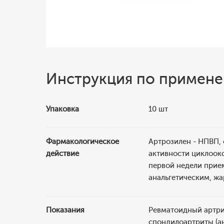
Инструкция по примен
Упаковка
10 шт
Фармакологическое
Артрозилен - НПВП,
действие
активности циклоокс
первой недели прие
анальгетическим, ж
Показания
Ревматоидный артри
спондилоартриты (ан