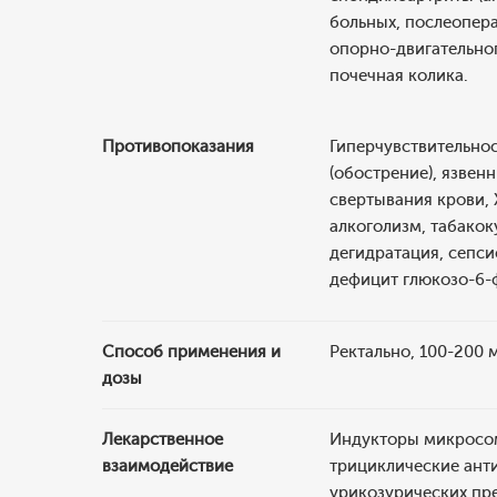
больных, послеопера
опорно-двигательного
почечная колика.
Противопоказания
Гиперчувствительнос
(обострение), язвен
свертывания крови, Х
алкоголизм, табакок
дегидратация, сепсис
дефицит глюкозо-6-ф
Способ применения и
Ректально, 100-200 м
дозы
Лекарственное
Индукторы микросом
взаимодействие
трициклические ант
урикозурических пре