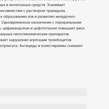
ых и мочегонных средств. Усиливает
несовместим с раствором трамадола.
 к образованию язв и развитию желудочно-
к. Одновременное назначение с пероральными
м, цефамандолом и цефотетаном повышает риск
ральных гипогликемических препаратов
ывает нарушение агрегации тромбоцитов.
тотрексата. Антациды и колестирамин снижают