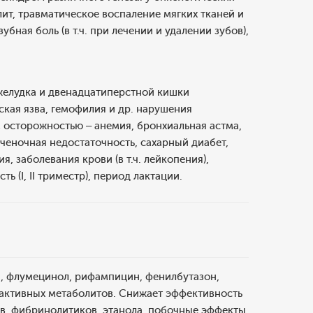
лит, травматическое воспаление мягких тканей и
убная боль (в т.ч. при лечении и удалении зубов),
ь желудка и двенадцатиперстной кишки
еская язва, гемофилия и др. нарушения
. С осторожностью – анемия, бронхиальная астма,
ченочная недостаточность, сахарный диабет,
, заболевания крови (в т.ч. лейкопения),
 (I, II триместр), период лактации.
ы, флумецинол, рифампицин, фенилбутазон,
активных метаболитов. Снижает эффективность
ов, фибринолитиков, этанола, побочные эффекты