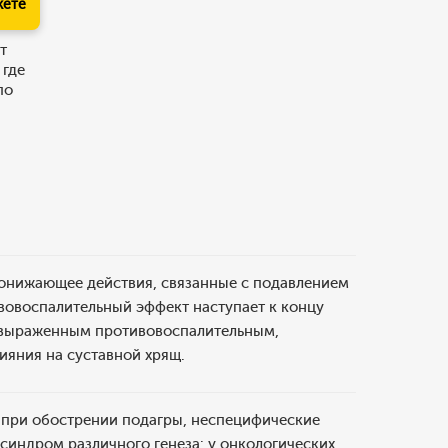
кете
т
 где
по
понижающее действия, связанные с подавлением
ивовоспалительный эффект наступает к концу
о выраженным противовоспалительным,
ияния на суставной хрящ.
м при обострении подагры, неспецифические
синдром различного генеза: у онкологических