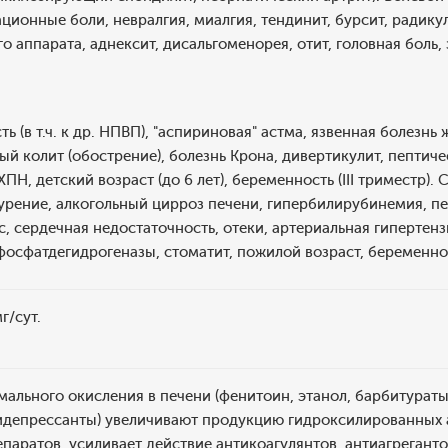
ционные боли, невралгия, миалгия, тендинит, бурсит, радику
 аппарата, аднексит, дисальгоменорея, отит, головная боль, з
ть (в т.ч. к др. НПВП), "аспириновая" астма, язвенная болезн
ный колит (обострение), болезнь Крона, дивертикулит, пептич
ПН, детский возраст (до 6 лет), беременность (III триместр)
урение, алкогольный цирроз печени, гипербилирубинемия, пе
, сердечная недостаточность, отеки, артериальная гипертензия
осфатдегидрогеназы, стоматит, пожилой возраст, беременность
г/сут.
ального окисления в печени (фенитоин, этанол, барбитурат
идепрессанты) увеличивают продукцию гидроксилированных 
паратов, усиливает действие антикоагулянтов, антиагрегант